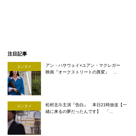
注目記事
アン・ハサウェイ×ユアン・マクレガー
エンタメ
映画『オークストリートの異変』 ...
松村北斗主演『告白』 本日21時放送【一
エンタメ
緒に来るの夢だったんです】 「...