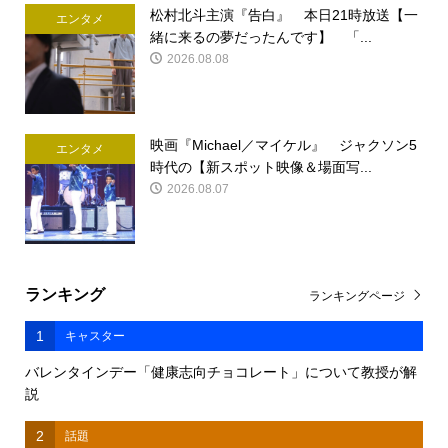
松村北斗主演『告白』 本日21時放送【一
エンタメ
緒に来るの夢だったんです】 「...
2026.08.08
映画『Michael／マイケル』 ジャクソン5
エンタメ
時代の【新スポット映像＆場面写...
2026.08.07
ランキング
ランキングページ
1
キャスター
バレンタインデー「健康志向チョコレート」について教授が解
説
2
話題