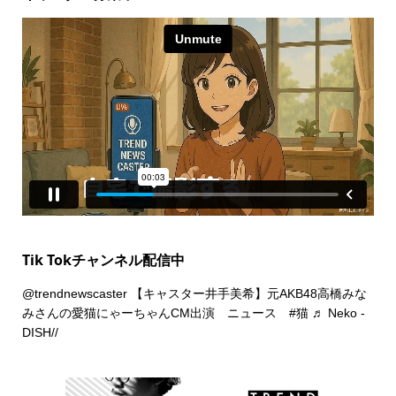
Tik Tokチャンネル配信中
@trendnewscaster
【キャスター井手美希】元AKB48高橋みな
みさんの愛猫にゃーちゃんCM出演 ニュース
#猫
♬ Neko -
DISH//