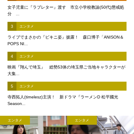
女子児童に『ラブレター』渡す 市立小学校教諭(50代)懲戒処
分 ...
3
エンタメ
ライブでまさかの『ビキニ姿』披露！ 森口博子「ANISON＆
POPS NI...
4
エンタメ
映画『翔んで埼玉』 総勢53体の埼玉県ご当地キャラクターが
大集...
5
エンタメ
寺西拓人(timelesz)主演！ 新ドラマ『ラーメンD 松平國光
Season...
エンタメ
エンタメ