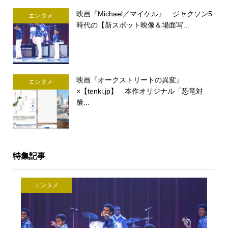
映画『Michael／マイケル』 ジャクソン5
エンタメ
時代の【新スポット映像＆場面写...
映画『オークストリートの異変』
エンタメ
×【tenki.jp】 本作オリジナル「恐竜対
策...
特集記事
エンタメ