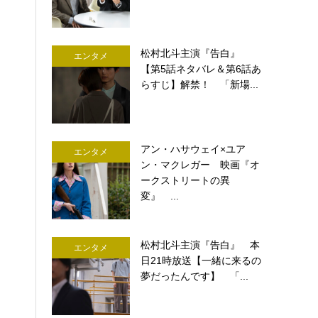
松村北斗主演『告白』
エンタメ
【第5話ネタバレ＆第6話あ
らすじ】解禁！ 「新場...
アン・ハサウェイ×ユア
エンタメ
ン・マクレガー 映画『オ
ークストリートの異
変』 ...
松村北斗主演『告白』 本
エンタメ
日21時放送【一緒に来るの
夢だったんです】 「...