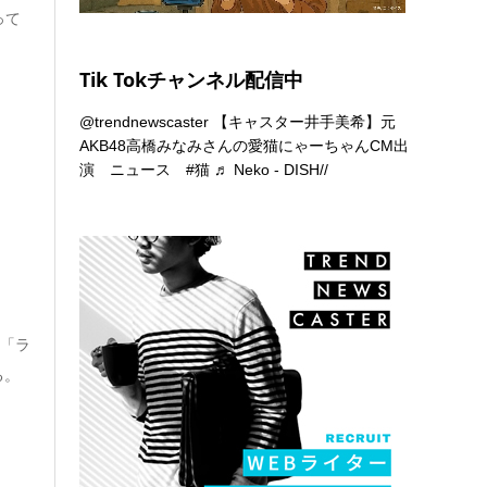
って
Tik Tokチャンネル配信中
@trendnewscaster
【キャスター井手美希】元
AKB48高橋みなみさんの愛猫にゃーちゃんCM出
演 ニュース
#猫
♬ Neko - DISH//
M「ラ
る。