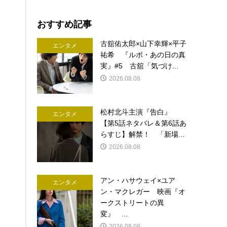
おすすめ記事
古舘佑太郎×山下幸輝×平子
エンタメ
祐希 『ルポ・あの日の真
実』#5 古舘「気づけ...
2026.08.08
松村北斗主演『告白』
エンタメ
【第5話ネタバレ＆第6話あ
らすじ】解禁！ 「新場...
2026.08.08
アン・ハサウェイ×ユア
エンタメ
ン・マクレガー 映画『オ
ークストリートの異
変』 ...
2026.08.08