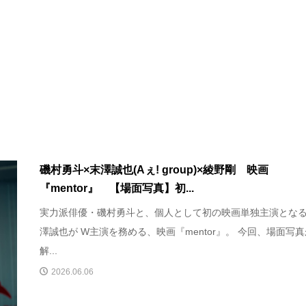
磯村勇斗×末澤誠也(Aぇ! group)×綾野剛 映画
『mentor』 【場面写真】初...
実力派俳優・磯村勇斗と、個人として初の映画単独主演とな
澤誠也が W主演を務める、映画『mentor』。 今回、場面写
解...
2026.06.06