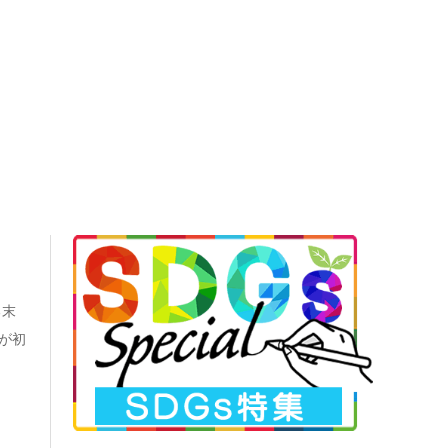
る末
真が初