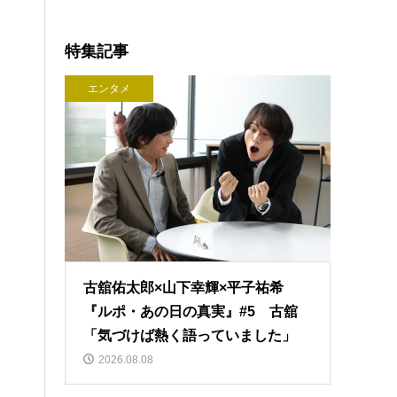
特集記事
エンタメ
古舘佑太郎×山下幸輝×平子祐希
『ルポ・あの日の真実』#5 古舘
「気づけば熱く語っていました」
2026.08.08