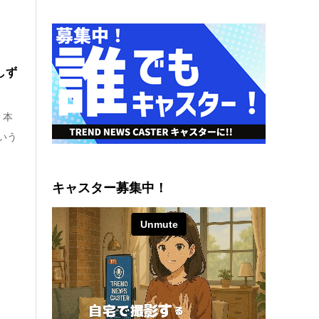
しず
 本
いう
キャスター募集中！