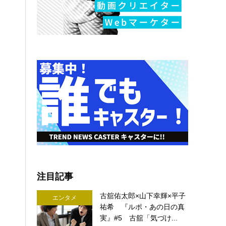
注目記事
古舘佑太郎×山下幸輝×平子
エンタメ
祐希 『ルポ・あの日の真
実』#5 古舘「気づけ...