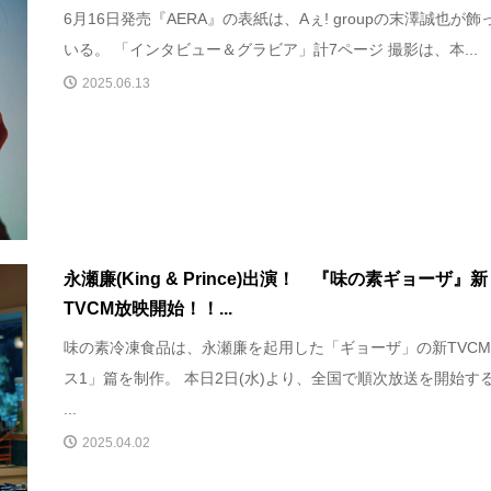
6月16日発売『AERA』の表紙は、Aぇ! groupの末澤誠也が飾
いる。 「インタビュー＆グラビア」計7ページ 撮影は、本...
2025.06.13
永瀬廉(King & Prince)出演！ 『味の素ギョーザ』新
TVCM放映開始！！...
味の素冷凍食品は、永瀬廉を起用した「ギョーザ」の新TVC
ス1」篇を制作。 本日2日(水)より、全国で順次放送を開始す
...
2025.04.02