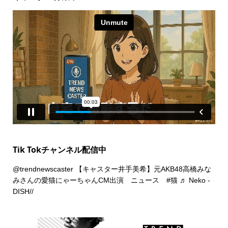
Tik Tokチャンネル配信中
@trendnewscaster
【キャスター井手美希】元AKB48高橋みな
みさんの愛猫にゃーちゃんCM出演 ニュース
#猫
♬ Neko -
DISH//