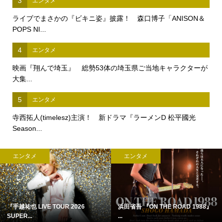
3
エンタメ
ライブでまさかの『ビキニ姿』披露！ 森口博子「ANISON＆
POPS NI...
4
エンタメ
映画『翔んで埼玉』 総勢53体の埼玉県ご当地キャラクターが
大集...
5
エンタメ
寺西拓人(timelesz)主演！ 新ドラマ『ラーメンD 松平國光
Season...
エンタメ
エンタメ
『手越祐也 LIVE TOUR 2026
浜田省吾 『ON THE ROAD 1988』
SUPER...
...