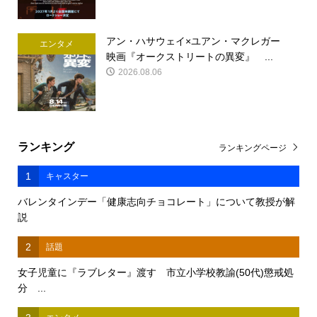
アン・ハサウェイ×ユアン・マクレガー
エンタメ
映画『オークストリートの異変』 ...
2026.08.06
ランキング
ランキングページ
1
キャスター
バレンタインデー「健康志向チョコレート」について教授が解
説
2
話題
女子児童に『ラブレター』渡す 市立小学校教諭(50代)懲戒処
分 ...