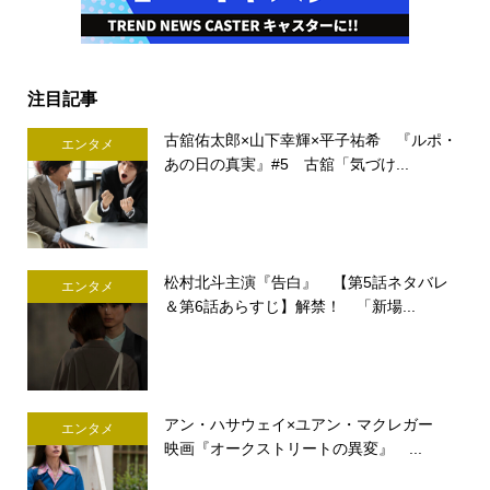
注目記事
古舘佑太郎×山下幸輝×平子祐希 『ルポ・
エンタメ
あの日の真実』#5 古舘「気づけ...
松村北斗主演『告白』 【第5話ネタバレ
エンタメ
＆第6話あらすじ】解禁！ 「新場...
アン・ハサウェイ×ユアン・マクレガー
エンタメ
映画『オークストリートの異変』 ...