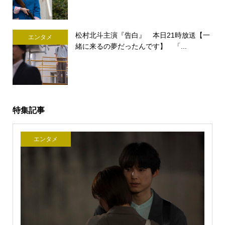
松村北斗主演『告白』 本日21時放送【一
エンタメ
緒に来るの夢だったんです】 「...
特集記事
エンタメ