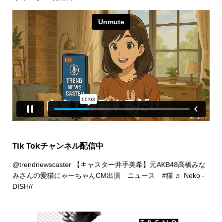
Tik Tokチャンネル配信中
@trendnewscaster
【キャスター井手美希】元AKB48高橋みな
みさんの愛猫にゃーちゃんCM出演 ニュース
#猫
♬ Neko -
DISH//