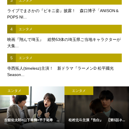
3
エンタメ
ライブでまさかの『ビキニ姿』披露！ 森口博子「ANISON＆
POPS NI...
4
エンタメ
映画『翔んで埼玉』 総勢53体の埼玉県ご当地キャラクターが
大集...
5
エンタメ
寺西拓人(timelesz)主演！ 新ドラマ『ラーメンD 松平國光
Season...
エンタメ
エンタメ
古舘佑太郎×山下幸輝×平子祐希 ...
松村北斗主演『告白』 【第5話ネ...