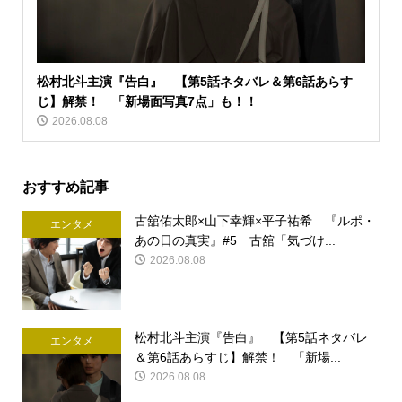
松村北斗主演『告白』 【第5話ネタバレ＆第6話あらす
じ】解禁！ 「新場面写真7点」も！！
2026.08.08
おすすめ記事
古舘佑太郎×山下幸輝×平子祐希 『ルポ・
エンタメ
あの日の真実』#5 古舘「気づけ...
2026.08.08
松村北斗主演『告白』 【第5話ネタバレ
エンタメ
＆第6話あらすじ】解禁！ 「新場...
2026.08.08