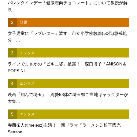
バレンタインデー「健康志向チョコレート」について教授が解
説
2
話題
女子児童に『ラブレター』渡す 市立小学校教諭(50代)懲戒処
分 ...
3
エンタメ
ライブでまさかの『ビキニ姿』披露！ 森口博子「ANISON＆
POPS NI...
4
エンタメ
映画『翔んで埼玉』 総勢53体の埼玉県ご当地キャラクターが
大集...
5
エンタメ
寺西拓人(timelesz)主演！ 新ドラマ『ラーメンD 松平國光
Season...