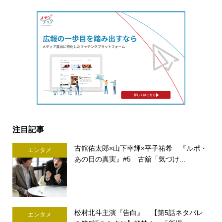
注目記事
古舘佑太郎×山下幸輝×平子祐希 『ルポ・
エンタメ
あの日の真実』#5 古舘「気づけ...
松村北斗主演『告白』 【第5話ネタバレ
エンタメ