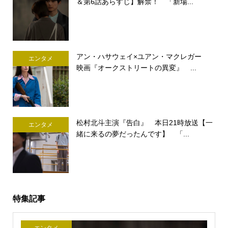
＆第6話あらすじ】解禁！ 「新場...
アン・ハサウェイ×ユアン・マクレガー
エンタメ
映画『オークストリートの異変』 ...
松村北斗主演『告白』 本日21時放送【一
エンタメ
緒に来るの夢だったんです】 「...
特集記事