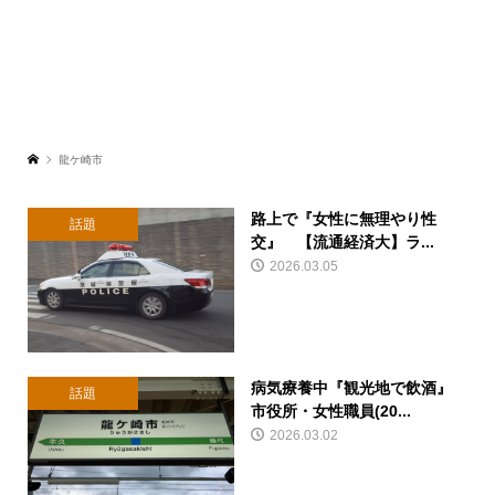
龍ケ崎市
路上で『女性に無理やり性
話題
交』 【流通経済大】ラ...
2026.03.05
病気療養中『観光地で飲酒』
話題
市役所・女性職員(20...
2026.03.02