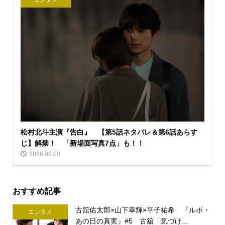
エンタメ
松村北斗主演『告白』 【第5話ネタバレ＆第6話あらす
じ】解禁！ 「新場面写真7点」も！！
2026.08.08
おすすめ記事
古舘佑太郎×山下幸輝×平子祐希 『ルポ・
エンタメ
あの日の真実』#5 古舘「気づけ...