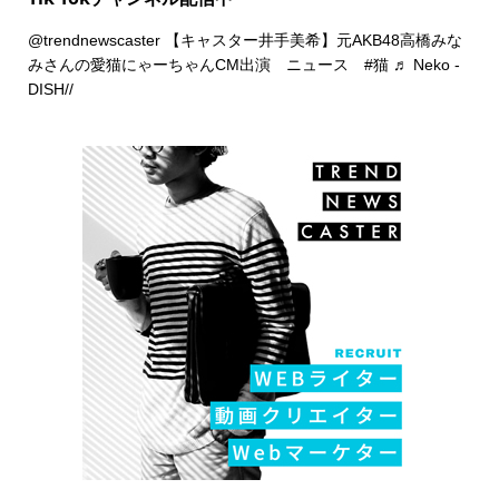
@trendnewscaster
【キャスター井手美希】元AKB48高橋みな
みさんの愛猫にゃーちゃんCM出演 ニュース
#猫
♬ Neko -
DISH//