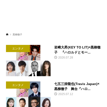
黒柳徹子
岩﨑大昇(KEY TO LIT)×黒柳徹
エンタメ
子 『ハロルドとモー...
2026.07.28
七五三掛龍也(Travis Japan)×
エンタメ
黒柳徹子 舞台『ハロ...
2025.07.12