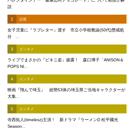
説
2
話題
女子児童に『ラブレター』渡す 市立小学校教諭(50代)懲戒処
分 ...
3
エンタメ
ライブでまさかの『ビキニ姿』披露！ 森口博子「ANISON＆
POPS NI...
4
エンタメ
映画『翔んで埼玉』 総勢53体の埼玉県ご当地キャラクターが
大集...
5
エンタメ
寺西拓人(timelesz)主演！ 新ドラマ『ラーメンD 松平國光
Season...