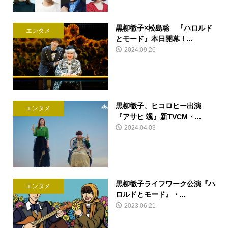
黒柳徹子×松島聡 『ハロルド
エンタメ
とモード』本日開幕！...
2024.09.26
黒柳徹子、ヒコロヒー出演
エンタメ
『アサヒ 颯』新TVCM・...
2024.04.03
黒柳徹子ライフワーク公演『ハ
エンタメ
ロルドとモード』・...
2023.06.21