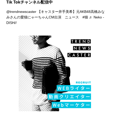
Tik Tokチャンネル配信中
@trendnewscaster
【キャスター井手美希】元AKB48高橋みな
みさんの愛猫にゃーちゃんCM出演 ニュース
#猫
♬ Neko -
DISH//