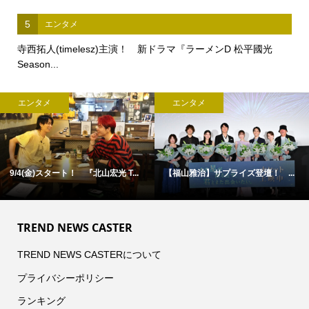
5
エンタメ
寺西拓人(timelesz)主演！ 新ドラマ『ラーメンD 松平國光
Season...
エンタメ
エンタメ
9/4(金)スタート！ 『北山宏光 T...
【福山雅治】サプライズ登壇！ ...
TREND NEWS CASTER
TREND NEWS CASTERについて
プライバシーポリシー
ランキング