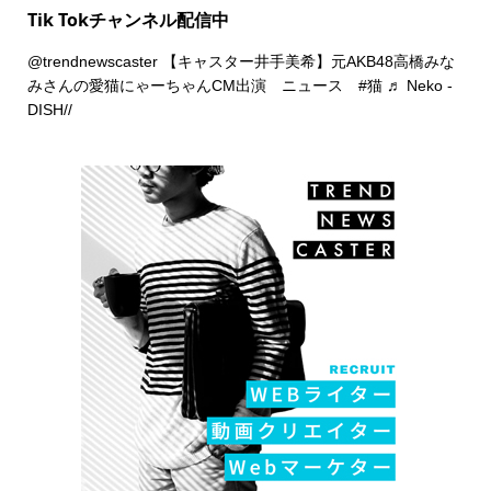
Tik Tokチャンネル配信中
@trendnewscaster
【キャスター井手美希】元AKB48高橋みな
みさんの愛猫にゃーちゃんCM出演 ニュース
#猫
♬ Neko -
DISH//