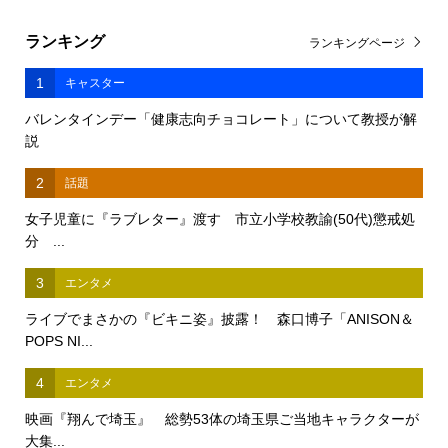
ランキング
ランキングページ
1
キャスター
バレンタインデー「健康志向チョコレート」について教授が解
説
2
話題
女子児童に『ラブレター』渡す 市立小学校教諭(50代)懲戒処
分 ...
3
エンタメ
ライブでまさかの『ビキニ姿』披露！ 森口博子「ANISON＆
POPS NI...
4
エンタメ
映画『翔んで埼玉』 総勢53体の埼玉県ご当地キャラクターが
大集...