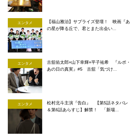
【福山雅治】サプライズ登壇！ 映画『あ
エンタメ
の星が降る丘で、君とまた出会い...
古舘佑太郎×山下幸輝×平子祐希 『ルポ・
エンタメ
あの日の真実』#5 古舘「気づけ...
松村北斗主演『告白』 【第5話ネタバレ
エンタメ
＆第6話あらすじ】解禁！ 「新場...