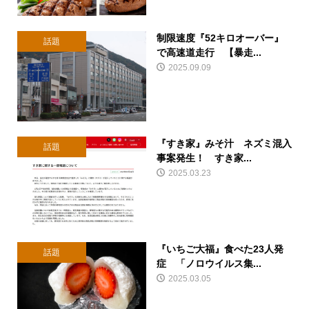
制限速度『52キロオーバー』
話題
で高速道走行 【暴走...
2025.09.09
『すき家』みそ汁 ネズミ混入
話題
事案発生！ すき家...
2025.03.23
『いちご大福』食べた23人発
話題
症 「ノロウイルス集...
2025.03.05