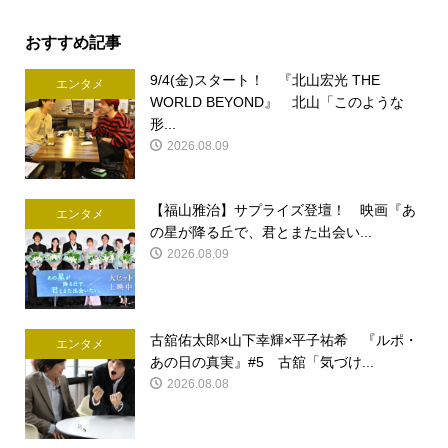
おすすめ記事
9/4(金)スタート！ 『北山宏光 THE
エンタメ
WORLD BEYOND』 北山「このような
形...
2026.08.09
【福山雅治】サプライズ登壇！ 映画『あ
エンタメ
の星が降る丘で、君とまた出会い...
2026.08.09
古舘佑太郎×山下幸輝×平子祐希 『ルポ・
エンタメ
あの日の真実』#5 古舘「気づけ...
2026.08.08