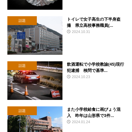
トイレで女子高生の下半身盗
話題
撮 県立高校事務職員(...
2024.10.31
飲酒運転で小学校教諭(45)現行
話題
犯逮捕 検問で基準...
2024.10.23
また小学校給食に画びょう混
話題
入 昨年は山形県で3件...
2024.01.24