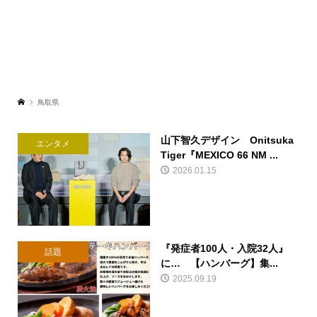
鳥取県
山下智久デザイン Onitsuka
エンタメ
Tiger『MEXICO 66 NM ...
2026.01.15
『発症者100人・入院32人』
話題
に… 【ハンバーグ】集...
2025.09.19