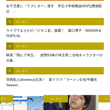
女子児童に『ラブレター』渡す 市立小学校教諭(50代)懲戒処
分 ...
3
エンタメ
ライブでまさかの『ビキニ姿』披露！ 森口博子「ANISON＆
POPS NI...
4
エンタメ
映画『翔んで埼玉』 総勢53体の埼玉県ご当地キャラクターが
大集...
5
エンタメ
寺西拓人(timelesz)主演！ 新ドラマ『ラーメンD 松平國光
Season...
エンタメ
エンタメ