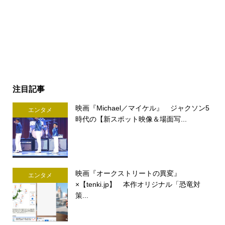
注目記事
映画『Michael／マイケル』 ジャクソン5
エンタメ
時代の【新スポット映像＆場面写...
映画『オークストリートの異変』
エンタメ
×【tenki.jp】 本作オリジナル「恐竜対
策...