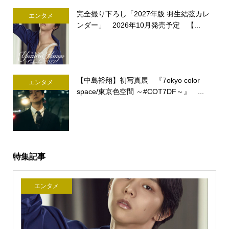
完全撮り下ろし「2027年版 羽生結弦カレ
エンタメ
ンダー」 2026年10月発売予定 【...
【中島裕翔】初写真展 『7okyo color
エンタメ
space/東京色空間 ～#COT7DF～』 ...
特集記事
エンタメ