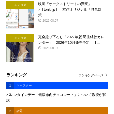
映画『オークストリートの異変』
エンタメ
×【tenki.jp】 本作オリジナル「恐竜対
策...
2026.08.07
完全撮り下ろし「2027年版 羽生結弦カレ
エンタメ
ンダー」 2026年10月発売予定 【...
2026.08.07
ランキング
ランキングページ
1
キャスター
バレンタインデー「健康志向チョコレート」について教授が解
説
2
話題