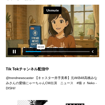
Tik Tokチャンネル配信中
@trendnewscaster
【キャスター井手美希】元AKB48高橋みな
みさんの愛猫にゃーちゃんCM出演 ニュース
#猫
♬ Neko -
DISH//