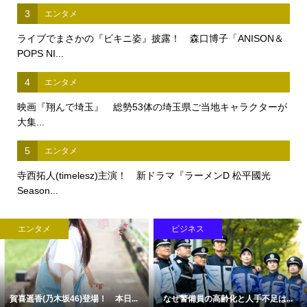
3
エンタメ
ライブでまさかの『ビキニ姿』披露！ 森口博子「ANISON＆
POPS NI...
4
エンタメ
映画『翔んで埼玉』 総勢53体の埼玉県ご当地キャラクターが
大集...
5
エンタメ
寺西拓人(timelesz)主演！ 新ドラマ『ラーメンD 松平國光
Season...
エンタメ
ビジネス
賀喜遥香(乃木坂46)登場！ 本日...
なぜ警備員の高齢化と人手不足は...