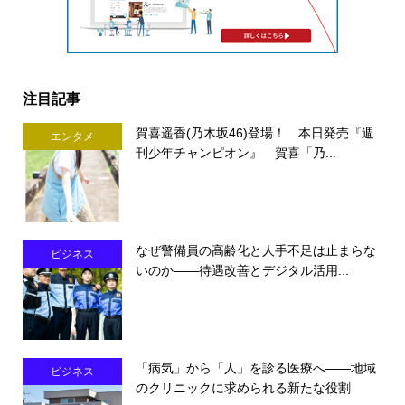
注目記事
賀喜遥香(乃木坂46)登場！ 本日発売『週
エンタメ
刊少年チャンピオン』 賀喜「乃...
なぜ警備員の高齢化と人手不足は止まらな
ビジネス
いのか――待遇改善とデジタル活用...
「病気」から「人」を診る医療へ――地域
ビジネス
のクリニックに求められる新たな役割