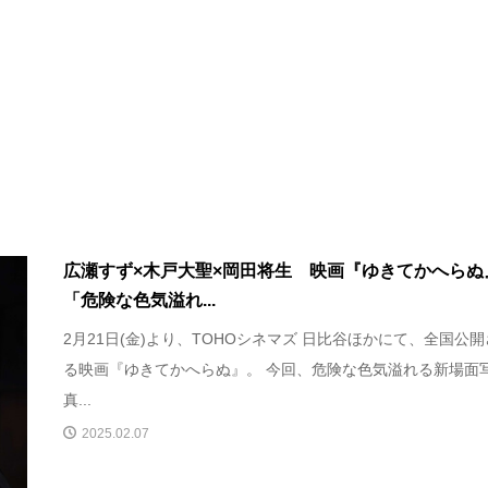
広瀬すず×木戸大聖×岡田将生 映画『ゆきてかへら
「危険な色気溢れ...
2月21日(金)より、TOHOシネマズ 日比谷ほかにて、全国公
る映画『ゆきてかへらぬ』。 今回、危険な色気溢れる新場面
真...
2025.02.07