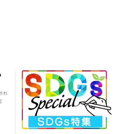
ぬ』
開され
写