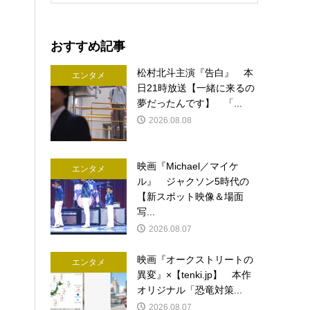
おすすめ記事
松村北斗主演『告白』 本
エンタメ
日21時放送【一緒に来るの
夢だったんです】 「...
2026.08.08
映画『Michael／マイケ
エンタメ
ル』 ジャクソン5時代の
【新スポット映像＆場面
写...
2026.08.07
映画『オークストリートの
エンタメ
異変』×【tenki.jp】 本作
オリジナル「恐竜対策...
2026.08.07