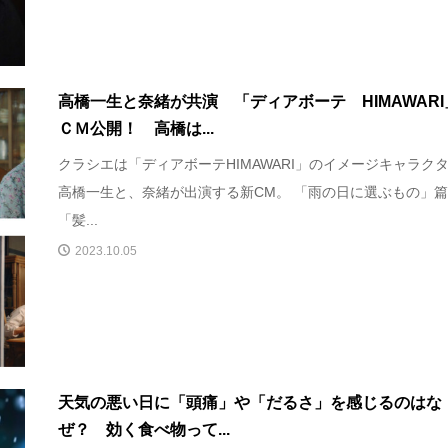
高橋一生と奈緒が共演 「ディアボーテ HIMAWARI
ＣＭ公開！ 高橋は...
クラシエは「ディアボーテHIMAWARI」のイメージキャラク
高橋一生と、奈緒が出演する新CM。 「雨の日に選ぶもの」
「髪...
2023.10.05
天気の悪い日に「頭痛」や「だるさ」を感じるのはな
ぜ？ 効く食べ物って...