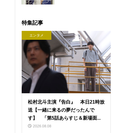
特集記事
エンタメ
松村北斗主演『告白』 本日21時放
送【一緒に来るの夢だったんで
す】 「第5話あらすじ＆新場面...
2026.08.08