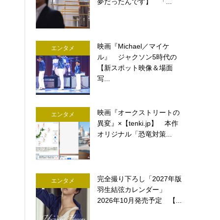
夢だったんです】 「...
映画『Michael／マイケ
エンタメ
ル』 ジャクソン5時代の
【新スポット映像＆場面
写...
映画『オークストリートの
エンタメ
異変』×【tenki.jp】 本作
オリジナル「恐竜対策...
完全撮り下ろし「2027年版
エンタメ
羽生結弦カレンダー」
2026年10月発売予定 【...