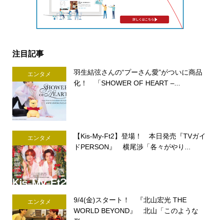
注目記事
羽生結弦さんの“プーさん愛”がついに商品
エンタメ
化！ 「SHOWER OF HEART –...
【Kis-My-Ft2】登場！ 本日発売『TVガイ
エンタメ
ドPERSON』 横尾渉「各々がやり...
9/4(金)スタート！ 『北山宏光 THE
エンタメ
WORLD BEYOND』 北山「このような