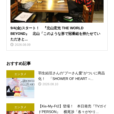
9/4(金)スタート！ 『北山宏光 THE WORLD
BEYOND』 北山「このような形で冠番組を持たせてい
ただきと...
2026.08.09
おすすめ記事
羽生結弦さんの“プーさん愛”がついに商品
エンタメ
化！ 「SHOWER OF HEART –...
2026.08.10
【Kis-My-Ft2】登場！ 本日発売『TVガイ
エンタメ
ドPERSON』 横尾渉「各々がやり...