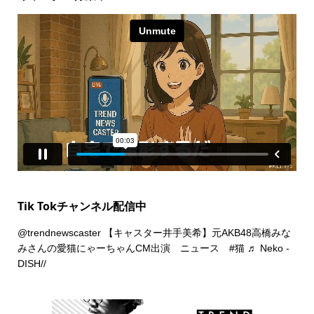
Tik Tokチャンネル配信中
@trendnewscaster
【キャスター井手美希】元AKB48高橋みな
みさんの愛猫にゃーちゃんCM出演 ニュース
#猫
♬ Neko -
DISH//