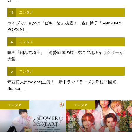
3
エンタメ
ライブでまさかの『ビキニ姿』披露！ 森口博子「ANISON＆
POPS NI...
4
エンタメ
映画『翔んで埼玉』 総勢53体の埼玉県ご当地キャラクターが
大集...
5
エンタメ
寺西拓人(timelesz)主演！ 新ドラマ『ラーメンD 松平國光
Season...
エンタメ
エンタメ