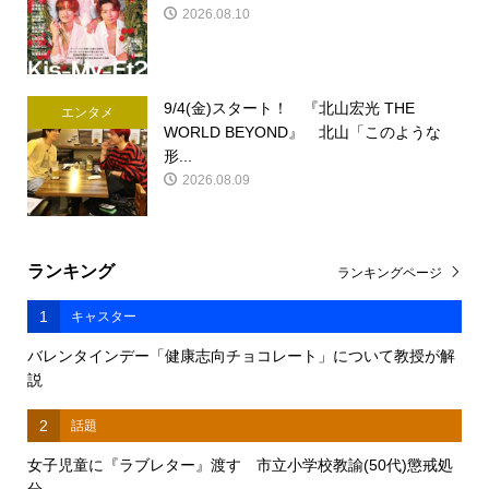
2026.08.10
9/4(金)スタート！ 『北山宏光 THE
エンタメ
WORLD BEYOND』 北山「このような
形...
2026.08.09
ランキング
ランキングページ
1
キャスター
バレンタインデー「健康志向チョコレート」について教授が解
説
2
話題
女子児童に『ラブレター』渡す 市立小学校教諭(50代)懲戒処
分 ...