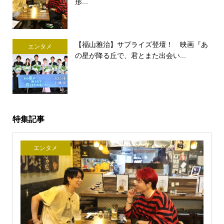
形...
【福山雅治】サプライズ登壇！ 映画『あ
エンタメ
の星が降る丘で、君とまた出会い...
特集記事
エンタメ