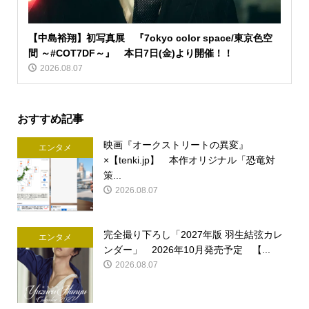
【中島裕翔】初写真展 『7okyo color space/東京色空
間 ～#COT7DF～』 本日7日(金)より開催！！
2026.08.07
おすすめ記事
映画『オークストリートの異変』
エンタメ
×【tenki.jp】 本作オリジナル「恐竜対
策...
2026.08.07
完全撮り下ろし「2027年版 羽生結弦カレ
エンタメ
ンダー」 2026年10月発売予定 【...
2026.08.07