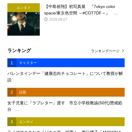
【中島裕翔】初写真展 『7okyo color
エンタメ
space/東京色空間 ～#COT7DF～』 ...
2026.08.07
ランキング
ランキングページ
1
キャスター
バレンタインデー「健康志向チョコレート」について教授が解
説
2
話題
女子児童に『ラブレター』渡す 市立小学校教諭(50代)懲戒処
分 ...
3
エンタメ