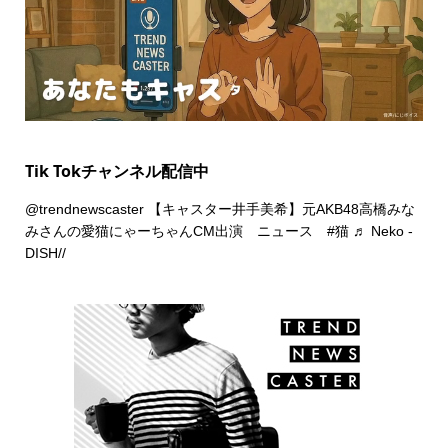
Tik Tokチャンネル配信中
@trendnewscaster
【キャスター井手美希】元AKB48高橋みな
みさんの愛猫にゃーちゃんCM出演 ニュース
#猫
♬ Neko -
DISH//