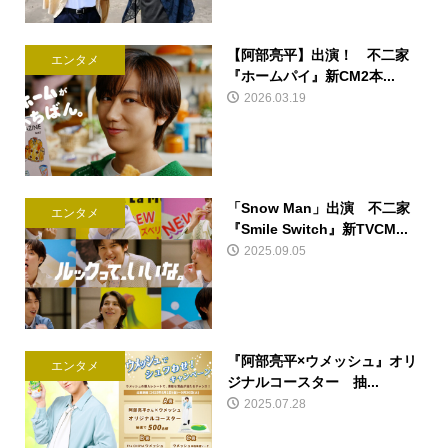
【阿部亮平】出演！ 不二家
エンタメ
『ホームパイ』新CM2本...
2026.03.19
「Snow Man」出演 不二家
エンタメ
『Smile Switch』新TVCM...
2025.09.05
『阿部亮平×ウメッシュ』オリ
エンタメ
ジナルコースター 抽...
2025.07.28