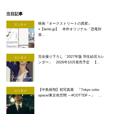
注目記事
映画『オークストリートの異変』
エンタメ
×【tenki.jp】 本作オリジナル「恐竜対
策...
完全撮り下ろし「2027年版 羽生結弦カレ
エンタメ
ンダー」 2026年10月発売予定 【...
【中島裕翔】初写真展 『7okyo color
エンタメ
space/東京色空間 ～#COT7DF～』 ...