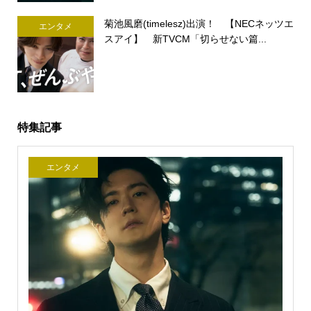
菊池風磨(timelesz)出演！ 【NECネッツエ
エンタメ
スアイ】 新TVCM「切らせない篇...
特集記事
エンタメ