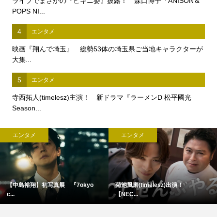
ライブでまさかの『ビキニ姿』披露！ 森口博子「ANISON＆
POPS NI...
4
エンタメ
映画『翔んで埼玉』 総勢53体の埼玉県ご当地キャラクターが
大集...
5
エンタメ
寺西拓人(timelesz)主演！ 新ドラマ『ラーメンD 松平國光
Season...
エンタメ
エンタメ
【中島裕翔】初写真展 『7okyo
菊池風磨(timelesz)出演！
c...
【NEC...