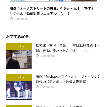
映画『オークストリートの異変』×【tenki.jp】 本作オ
リジナル「恐竜対策マニュアル」も！！
2026.08.07
おすすめ記事
松村北斗主演『告白』 本日21時放送【一
エンタメ
緒に来るの夢だったんです】 「...
2026.08.08
映画『Michael／マイケル』 ジャクソン5
エンタメ
時代の【新スポット映像＆場面写...
2026.08.07