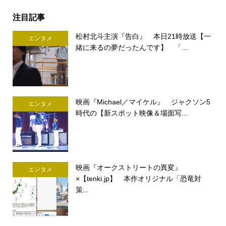
注目記事
松村北斗主演『告白』 本日21時放送【一
エンタメ
緒に来るの夢だったんです】 「...
映画『Michael／マイケル』 ジャクソン5
エンタメ
時代の【新スポット映像＆場面写...
映画『オークストリートの異変』
エンタメ
×【tenki.jp】 本作オリジナル「恐竜対
策...