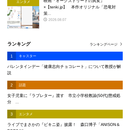
映画『オークストリートの異変』
エンタメ
×【tenki.jp】 本作オリジナル「恐竜対
策...
2026.08.07
ランキング
ランキングページ
1
キャスター
バレンタインデー「健康志向チョコレート」について教授が解
説
2
話題
女子児童に『ラブレター』渡す 市立小学校教諭(50代)懲戒処
分 ...
3
エンタメ
ライブでまさかの『ビキニ姿』披露！ 森口博子「ANISON＆