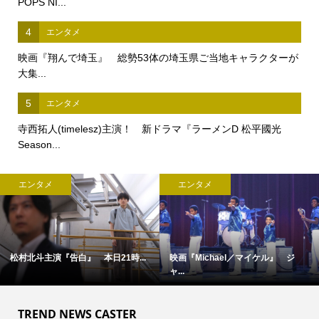
POPS NI...
4
エンタメ
映画『翔んで埼玉』 総勢53体の埼玉県ご当地キャラクターが
大集...
5
エンタメ
寺西拓人(timelesz)主演！ 新ドラマ『ラーメンD 松平國光
Season...
エンタメ
エンタメ
松村北斗主演『告白』 本日21時...
映画『Michael／マイケル』 ジ
ャ...
TREND NEWS CASTER