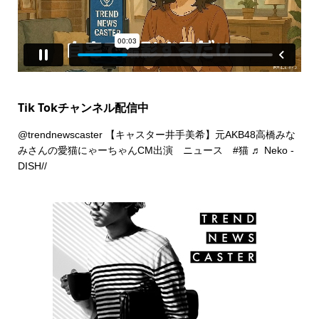
Tik Tokチャンネル配信中
@trendnewscaster
【キャスター井手美希】元AKB48高橋みな
みさんの愛猫にゃーちゃんCM出演 ニュース
#猫
♬ Neko -
DISH//