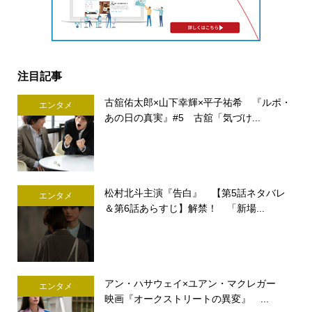
注目記事
古舘佑太郎×山下幸輝×平子祐希 『ルポ・
エンタメ
あの日の真実』#5 古舘「気づけ...
松村北斗主演『告白』 【第5話ネタバレ
エンタメ
＆第6話あらすじ】解禁！ 「新場...
アン・ハサウェイ×ユアン・マクレガー
エンタメ
映画『オークストリートの異変』 ...