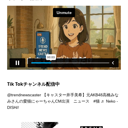
Tik Tokチャンネル配信中
@trendnewscaster
【キャスター井手美希】元AKB48高橋みな
みさんの愛猫にゃーちゃんCM出演 ニュース
#猫
♬ Neko -
DISH//