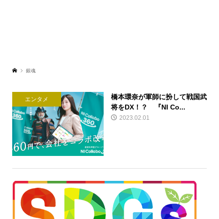
銀魂
橋本環奈が軍師に扮して戦国武
エンタメ
将をDX！？ 『NI Co...
2023.02.01