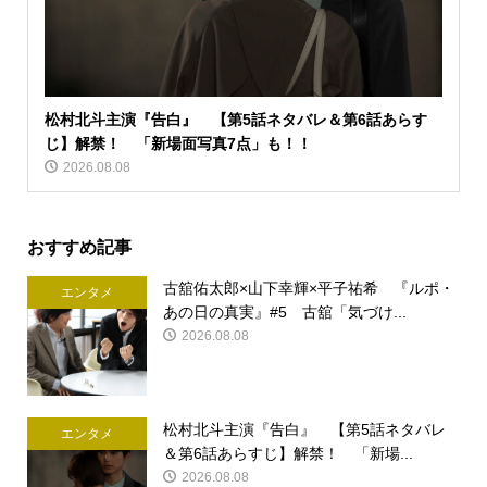
松村北斗主演『告白』 【第5話ネタバレ＆第6話あらす
じ】解禁！ 「新場面写真7点」も！！
2026.08.08
おすすめ記事
古舘佑太郎×山下幸輝×平子祐希 『ルポ・
エンタメ
あの日の真実』#5 古舘「気づけ...
2026.08.08
松村北斗主演『告白』 【第5話ネタバレ
エンタメ
＆第6話あらすじ】解禁！ 「新場...
2026.08.08