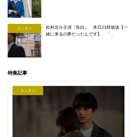
松村北斗主演『告白』 本日21時放送【一
エンタメ
緒に来るの夢だったんです】 「...
特集記事
エンタメ