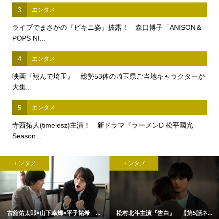
3
エンタメ
ライブでまさかの『ビキニ姿』披露！ 森口博子「ANISON＆
POPS NI...
4
エンタメ
映画『翔んで埼玉』 総勢53体の埼玉県ご当地キャラクターが
大集...
5
エンタメ
寺西拓人(timelesz)主演！ 新ドラマ『ラーメンD 松平國光
Season...
エンタメ
エンタメ
古舘佑太郎×山下幸輝×平子祐希 ...
松村北斗主演『告白』 【第5話ネ...