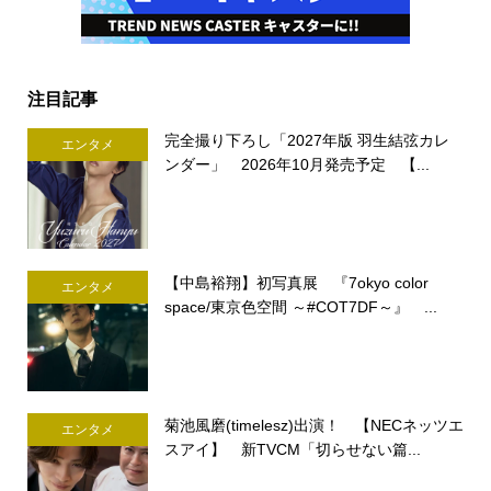
注目記事
完全撮り下ろし「2027年版 羽生結弦カレ
エンタメ
ンダー」 2026年10月発売予定 【...
【中島裕翔】初写真展 『7okyo color
エンタメ
space/東京色空間 ～#COT7DF～』 ...
菊池風磨(timelesz)出演！ 【NECネッツエ
エンタメ
スアイ】 新TVCM「切らせない篇...