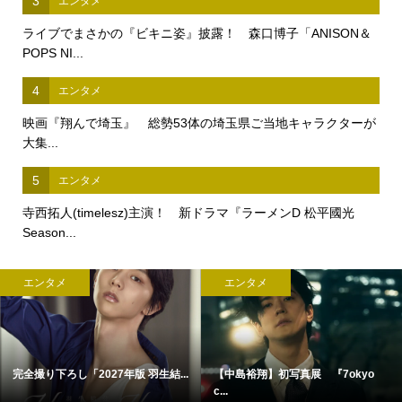
3
エンタメ
ライブでまさかの『ビキニ姿』披露！ 森口博子「ANISON＆
POPS NI...
4
エンタメ
映画『翔んで埼玉』 総勢53体の埼玉県ご当地キャラクターが
大集...
5
エンタメ
寺西拓人(timelesz)主演！ 新ドラマ『ラーメンD 松平國光
Season...
エンタメ
エンタメ
完全撮り下ろし「2027年版 羽生結...
【中島裕翔】初写真展 『7okyo
c...