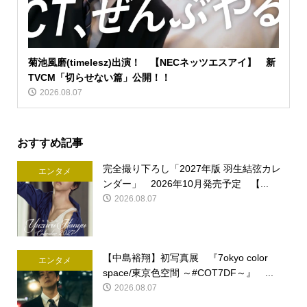
菊池風磨(timelesz)出演！ 【NECネッツエスアイ】 新
TVCM「切らせない篇」公開！！
2026.08.07
おすすめ記事
完全撮り下ろし「2027年版 羽生結弦カレ
エンタメ
ンダー」 2026年10月発売予定 【...
2026.08.07
【中島裕翔】初写真展 『7okyo color
エンタメ
space/東京色空間 ～#COT7DF～』 ...
2026.08.07