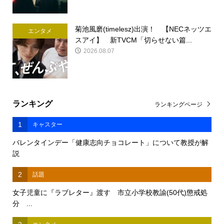
菊池風磨(timelesz)出演！ 【NECネッツエ
エンタメ
スアイ】 新TVCM「切らせない篇...
2026.08.07
ランキング
ランキングページ
1
キャスター
バレンタインデー「健康志向チョコレート」について教授が解
説
2
話題
女子児童に『ラブレター』渡す 市立小学校教諭(50代)懲戒処
分 ...