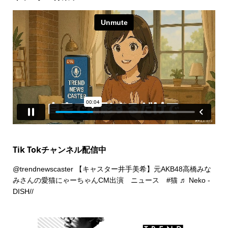
Tik Tokチャンネル配信中
@trendnewscaster
【キャスター井手美希】元AKB48高橋みな
みさんの愛猫にゃーちゃんCM出演 ニュース
#猫
♬ Neko -
DISH//