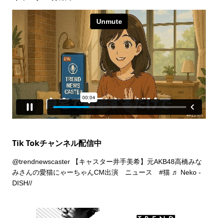
Tik Tokチャンネル配信中
@trendnewscaster
【キャスター井手美希】元AKB48高橋みな
みさんの愛猫にゃーちゃんCM出演 ニュース
#猫
♬ Neko -
DISH//