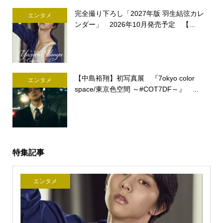
完全撮り下ろし「2027年版 羽生結弦カレ
エンタメ
ンダー」 2026年10月発売予定 【...
【中島裕翔】初写真展 『7okyo color
エンタメ
space/東京色空間 ～#COT7DF～』 ...
特集記事
エンタメ