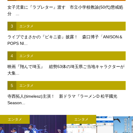
女子児童に『ラブレター』渡す 市立小学校教諭(50代)懲戒処
分 ...
3
エンタメ
ライブでまさかの『ビキニ姿』披露！ 森口博子「ANISON＆
POPS NI...
4
エンタメ
映画『翔んで埼玉』 総勢53体の埼玉県ご当地キャラクターが
大集...
5
エンタメ
寺西拓人(timelesz)主演！ 新ドラマ『ラーメンD 松平國光
Season...
エンタメ
エンタメ