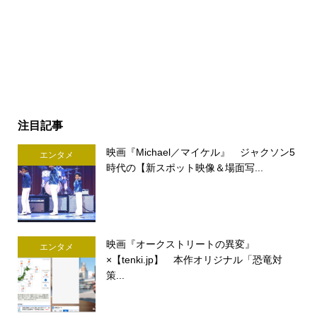
注目記事
映画『Michael／マイケル』 ジャクソン5
エンタメ
時代の【新スポット映像＆場面写...
映画『オークストリートの異変』
エンタメ
×【tenki.jp】 本作オリジナル「恐竜対
策...