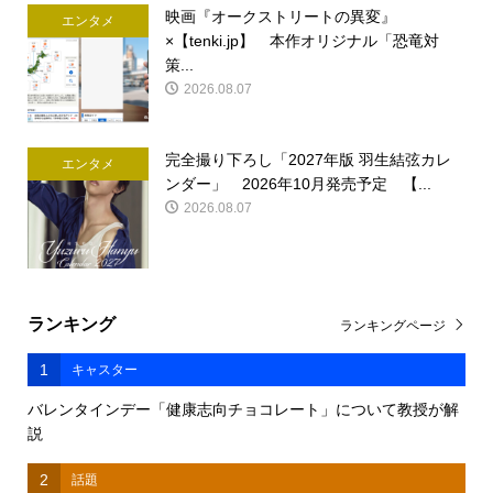
映画『オークストリートの異変』
エンタメ
×【tenki.jp】 本作オリジナル「恐竜対
策...
2026.08.07
完全撮り下ろし「2027年版 羽生結弦カレ
エンタメ
ンダー」 2026年10月発売予定 【...
2026.08.07
ランキング
ランキングページ
1
キャスター
バレンタインデー「健康志向チョコレート」について教授が解
説
2
話題