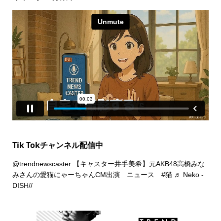
Tik Tokチャンネル配信中
@trendnewscaster
【キャスター井手美希】元AKB48高橋みな
みさんの愛猫にゃーちゃんCM出演 ニュース
#猫
♬ Neko -
DISH//