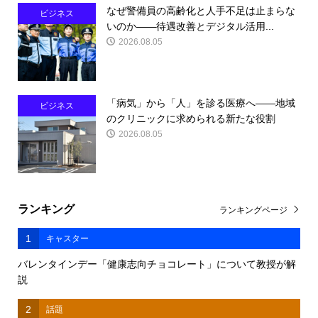
なぜ警備員の高齢化と人手不足は止まらな
ビジネス
いのか――待遇改善とデジタル活用...
2026.08.05
「病気」から「人」を診る医療へ――地域
ビジネス
のクリニックに求められる新たな役割
2026.08.05
ランキング
ランキングページ
1
キャスター
バレンタインデー「健康志向チョコレート」について教授が解
説
2
話題