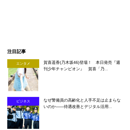
注目記事
賀喜遥香(乃木坂46)登場！ 本日発売『週
エンタメ
刊少年チャンピオン』 賀喜「乃...
なぜ警備員の高齢化と人手不足は止まらな
ビジネス
いのか――待遇改善とデジタル活用...