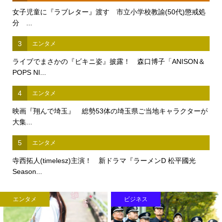
女子児童に『ラブレター』渡す 市立小学校教諭(50代)懲戒処
分 ...
3
エンタメ
ライブでまさかの『ビキニ姿』披露！ 森口博子「ANISON＆
POPS NI...
4
エンタメ
映画『翔んで埼玉』 総勢53体の埼玉県ご当地キャラクターが
大集...
5
エンタメ
寺西拓人(timelesz)主演！ 新ドラマ『ラーメンD 松平國光
Season...
エンタメ
ビジネス