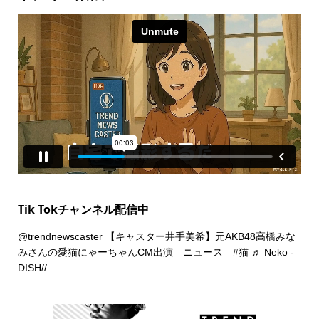
Tik Tokチャンネル配信中
@trendnewscaster
【キャスター井手美希】元AKB48高橋みな
みさんの愛猫にゃーちゃんCM出演 ニュース
#猫
♬ Neko -
DISH//