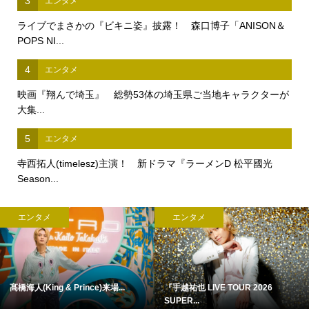
3
エンタメ
ライブでまさかの『ビキニ姿』披露！ 森口博子「ANISON＆
POPS NI...
4
エンタメ
映画『翔んで埼玉』 総勢53体の埼玉県ご当地キャラクターが
大集...
5
エンタメ
寺西拓人(timelesz)主演！ 新ドラマ『ラーメンD 松平國光
Season...
エンタメ
エンタメ
髙橋海人(King & Prince)来場...
『手越祐也 LIVE TOUR 2026
SUPER...