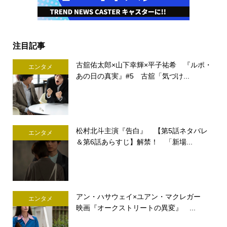
注目記事
古舘佑太郎×山下幸輝×平子祐希 『ルポ・
エンタメ
あの日の真実』#5 古舘「気づけ...
松村北斗主演『告白』 【第5話ネタバレ
エンタメ
＆第6話あらすじ】解禁！ 「新場...
アン・ハサウェイ×ユアン・マクレガー
エンタメ
映画『オークストリートの異変』 ...