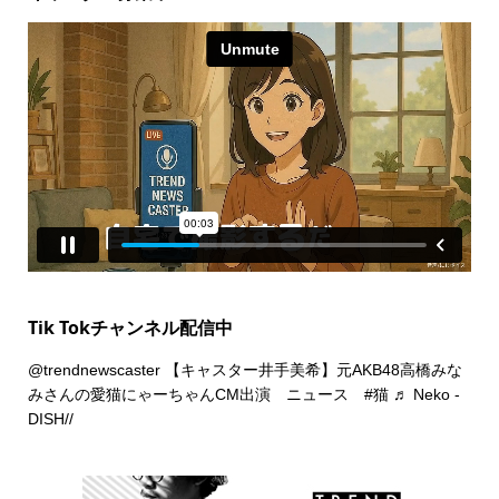
Tik Tokチャンネル配信中
@trendnewscaster
【キャスター井手美希】元AKB48高橋みな
みさんの愛猫にゃーちゃんCM出演 ニュース
#猫
♬ Neko -
DISH//