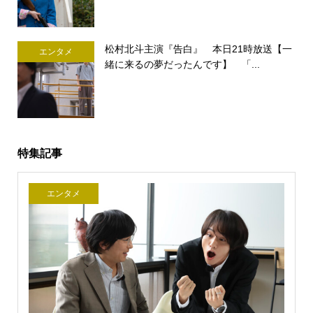
松村北斗主演『告白』 本日21時放送【一
エンタメ
緒に来るの夢だったんです】 「...
特集記事
エンタメ