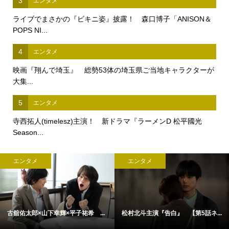
3
エンタメ
ライブでまさかの『ビキニ姿』披露！ 森口博子「ANISON＆
POPS NI...
4
エンタメ
映画『翔んで埼玉』 総勢53体の埼玉県ご当地キャラクターが
大集...
5
エンタメ
寺西拓人(timelesz)主演！ 新ドラマ『ラーメンD 松平國光
Season...
エンタメ
エンタメ
古舘佑太郎×山下幸輝×平子祐希 ...
松村北斗主演『告白』 【第5話ネ...