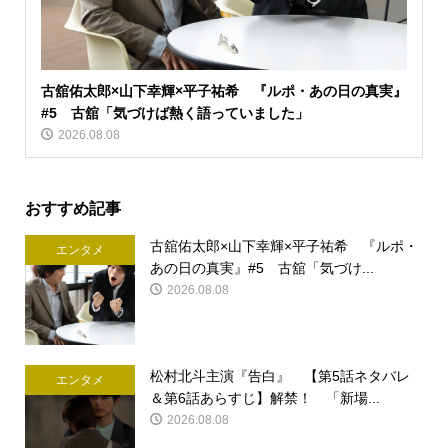
古舘佑太郎×山下幸輝×平子祐希 『ルポ・あの日の真実』
#5 古舘「気づけば熱く語っていました」
2026.08.08
おすすめ記事
古舘佑太郎×山下幸輝×平子祐希 『ルポ・
エンタメ
あの日の真実』#5 古舘「気づけ...
2026.08.08
松村北斗主演『告白』 【第5話ネタバレ
エンタメ
＆第6話あらすじ】解禁！ 「新場...
2026.08.08