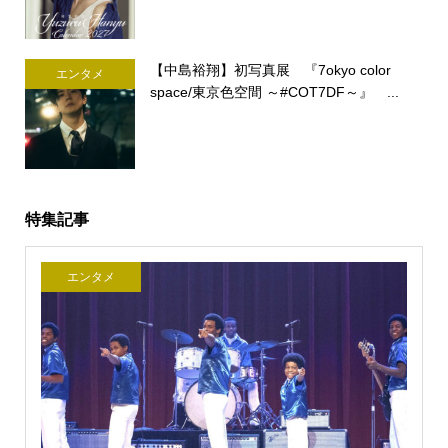
【中島裕翔】初写真展 『7okyo color
エンタメ
space/東京色空間 ～#COT7DF～』 ...
特集記事
エンタメ