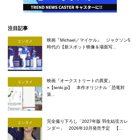
注目記事
映画『Michael／マイケル』 ジャクソン5
エンタメ
時代の【新スポット映像＆場面写...
映画『オークストリートの異変』
エンタメ
×【tenki.jp】 本作オリジナル「恐竜対
策...
完全撮り下ろし「2027年版 羽生結弦カレ
エンタメ
ンダー」 2026年10月発売予定 【...