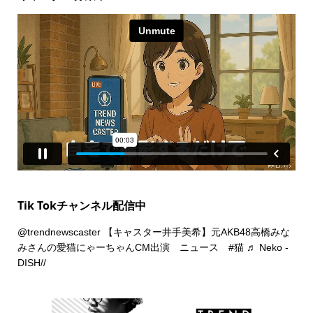
Tik Tokチャンネル配信中
@trendnewscaster
【キャスター井手美希】元AKB48高橋みな
みさんの愛猫にゃーちゃんCM出演 ニュース
#猫
♬ Neko -
DISH//