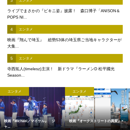
3
エンタメ
ライブでまさかの『ビキニ姿』披露！ 森口博子「ANISON＆
POPS NI...
4
エンタメ
映画『翔んで埼玉』 総勢53体の埼玉県ご当地キャラクターが
大集...
5
エンタメ
寺西拓人(timelesz)主演！ 新ドラマ『ラーメンD 松平國光
Season...
エンタメ
エンタメ
映画『Michael／マイケル』 ジ
映画『オークストリートの異変』×...
ャ...