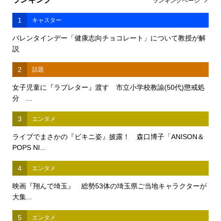
ランキングページ
1
キャスター
バレンタインデー「健康志向チョコレート」について教授が解
説
2
話題
女子児童に『ラブレター』渡す 市立小学校教諭(50代)懲戒処
分 ...
3
エンタメ
ライブでまさかの『ビキニ姿』披露！ 森口博子「ANISON＆
POPS NI...
4
エンタメ
映画『翔んで埼玉』 総勢53体の埼玉県ご当地キャラクターが
大集...
5
エンタメ