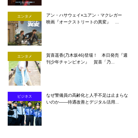
アン・ハサウェイ×ユアン・マクレガー
エンタメ
映画『オークストリートの異変』 ...
賀喜遥香(乃木坂46)登場！ 本日発売『週
エンタメ
刊少年チャンピオン』 賀喜「乃...
なぜ警備員の高齢化と人手不足は止まらな
ビジネス
いのか――待遇改善とデジタル活用...