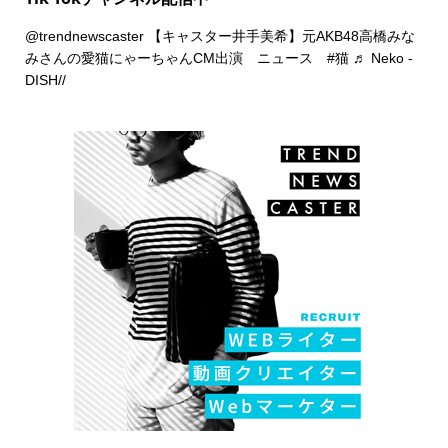
@trendnewscaster
【キャスター井手美希】元AKB48高橋みな
みさんの愛猫にゃーちゃんCM出演 ニュース
#猫
♬ Neko -
DISH//