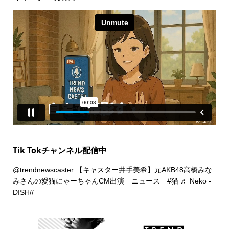
Tik Tokチャンネル配信中
@trendnewscaster
【キャスター井手美希】元AKB48高橋みな
みさんの愛猫にゃーちゃんCM出演 ニュース
#猫
♬ Neko -
DISH//