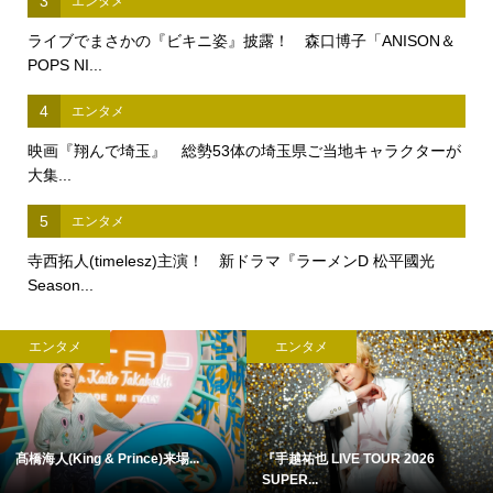
3
エンタメ
ライブでまさかの『ビキニ姿』披露！ 森口博子「ANISON＆
POPS NI...
4
エンタメ
映画『翔んで埼玉』 総勢53体の埼玉県ご当地キャラクターが
大集...
5
エンタメ
寺西拓人(timelesz)主演！ 新ドラマ『ラーメンD 松平國光
Season...
エンタメ
エンタメ
髙橋海人(King & Prince)来場...
『手越祐也 LIVE TOUR 2026
SUPER...