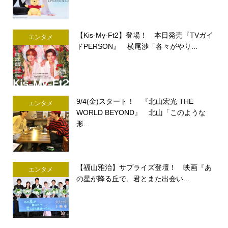
【Kis-My-Ft2】登場！ 本日発売『TVガイ
エンタメ
ドPERSON』 横尾渉「各々がやり...
9/4(金)スタート！ 『北山宏光 THE
エンタメ
WORLD BEYOND』 北山「このような
形...
【福山雅治】サプライズ登壇！ 映画『あ
エンタメ
の星が降る丘で、君とまた出会い...