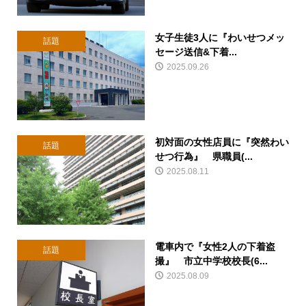
女子生徒3人に『わいせつメッ
話題
セージ送信&下着...
2025.09.26
初対面の女性店員に『突然わい
話題
せつ行為』 県職員(...
2025.08.11
電車内で『女性2人の下着盗
話題
撮』 市立中学校校長(6...
2025.08.09