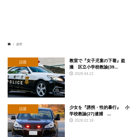
謝罪
教室で『女子児童の下着』盗
話題
撮 区立小学校教諭(39...
2026.04.22
少女を『誘拐・性的暴行』 小
話題
学校教諭(27)逮捕 ...
2026.02.18