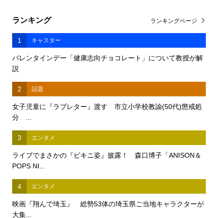
ランキング
ランキングページ
1
キャスター
バレンタインデー「健康志向チョコレート」について教授が解
説
2
話題
女子児童に『ラブレター』渡す 市立小学校教諭(50代)懲戒処
分 ...
3
エンタメ
ライブでまさかの『ビキニ姿』披露！ 森口博子「ANISON＆
POPS NI...
4
エンタメ
映画『翔んで埼玉』 総勢53体の埼玉県ご当地キャラクターが
大集...