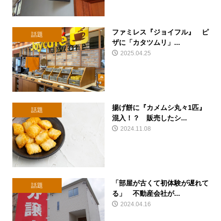
ファミレス『ジョイフル』 ピ
話題
ザに「カタツムリ」...
2025.04.25
揚げ餅に『カメムシ丸々1匹』
話題
混入！？ 販売したシ...
2024.11.08
「部屋が古くて初体験が遅れて
話題
る」 不動産会社が...
2024.04.16