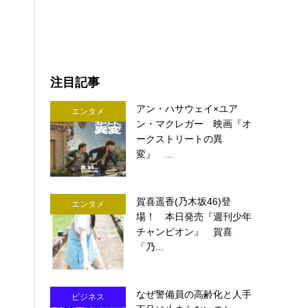
注目記事
アン・ハサウェイ×ユア
エンタメ
ン・マクレガー 映画『オ
ークストリートの異
変』 ...
賀喜遥香(乃木坂46)登
エンタメ
場！ 本日発売『週刊少年
チャンピオン』 賀喜
「乃...
なぜ警備員の高齢化と人手
ビジネス