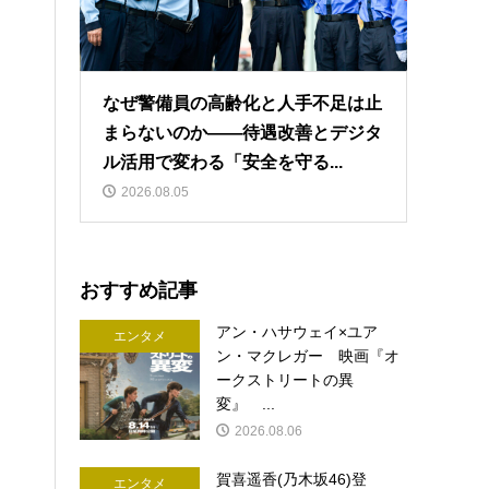
なぜ警備員の高齢化と人手不足は止
まらないのか――待遇改善とデジタ
ル活用で変わる「安全を守る...
2026.08.05
おすすめ記事
アン・ハサウェイ×ユア
エンタメ
ン・マクレガー 映画『オ
ークストリートの異
変』 ...
2026.08.06
賀喜遥香(乃木坂46)登
エンタメ