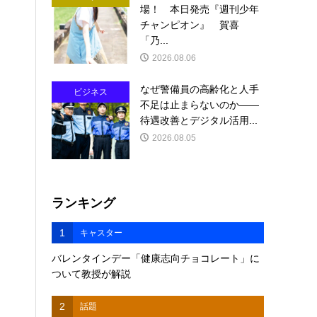
場！ 本日発売『週刊少年
チャンピオン』 賀喜
「乃...
2026.08.06
なぜ警備員の高齢化と人手
ビジネス
不足は止まらないのか――
待遇改善とデジタル活用...
2026.08.05
ランキング
1
キャスター
バレンタインデー「健康志向チョコレート」に
ついて教授が解説
2
話題