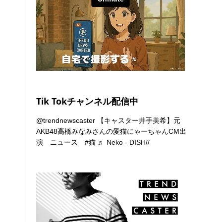
Tik Tokチャンネル配信中
@trendnewscaster
【キャスター井手美希】元
AKB48高橋みなみさんの愛猫にゃーちゃんCM出
演 ニュース
#猫
♬ Neko - DISH//