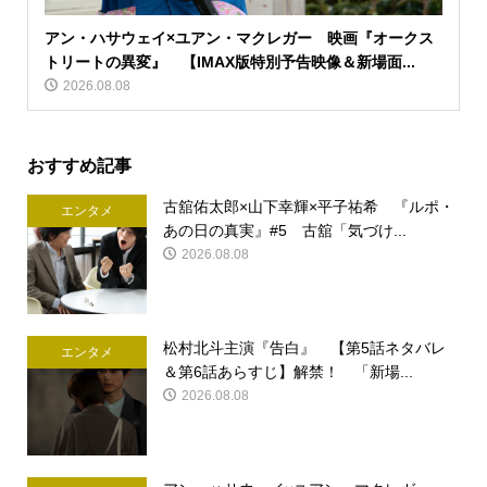
アン・ハサウェイ×ユアン・マクレガー 映画『オークス
トリートの異変』 【IMAX版特別予告映像＆新場面...
2026.08.08
おすすめ記事
古舘佑太郎×山下幸輝×平子祐希 『ルポ・
エンタメ
あの日の真実』#5 古舘「気づけ...
2026.08.08
松村北斗主演『告白』 【第5話ネタバレ
エンタメ
＆第6話あらすじ】解禁！ 「新場...
2026.08.08