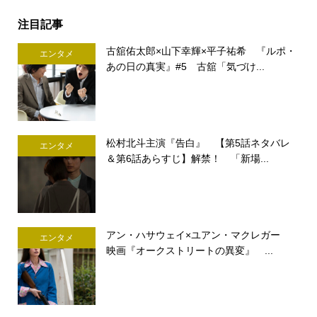
注目記事
古舘佑太郎×山下幸輝×平子祐希 『ルポ・
エンタメ
あの日の真実』#5 古舘「気づけ...
松村北斗主演『告白』 【第5話ネタバレ
エンタメ
＆第6話あらすじ】解禁！ 「新場...
アン・ハサウェイ×ユアン・マクレガー
エンタメ
映画『オークストリートの異変』 ...