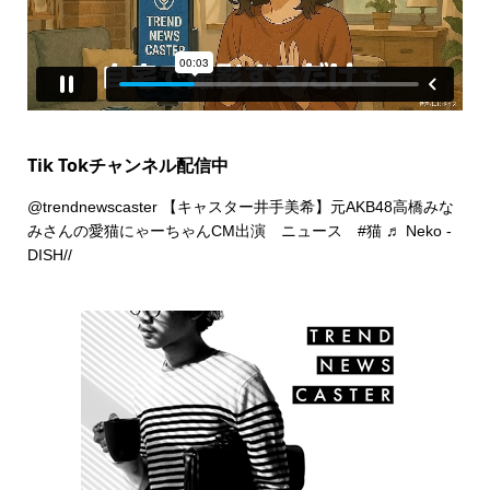
Tik Tokチャンネル配信中
@trendnewscaster
【キャスター井手美希】元AKB48高橋みな
みさんの愛猫にゃーちゃんCM出演 ニュース
#猫
♬ Neko -
DISH//