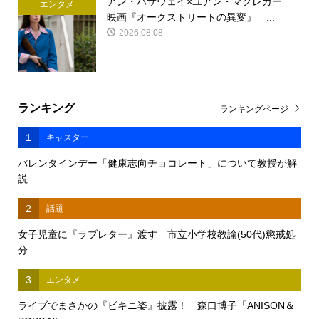
アン・ハサウェイ×ユアン・マクレガー
エンタメ
映画『オークストリートの異変』 ...
2026.08.08
ランキング
ランキングページ
1
キャスター
バレンタインデー「健康志向チョコレート」について教授が解
説
2
話題
女子児童に『ラブレター』渡す 市立小学校教諭(50代)懲戒処
分 ...
3
エンタメ
ライブでまさかの『ビキニ姿』披露！ 森口博子「ANISON＆