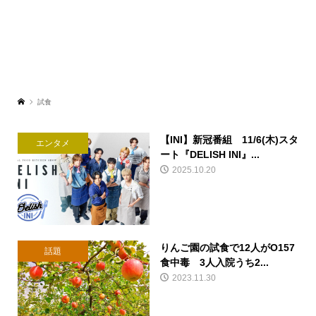
試食
【INI】新冠番組 11/6(木)スタ
エンタメ
ート『DELISH INI』...
2025.10.20
りんご園の試食で12人がO157
話題
食中毒 3人入院うち2...
2023.11.30