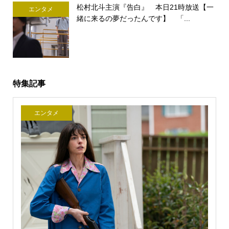
松村北斗主演『告白』 本日21時放送【一
エンタメ
緒に来るの夢だったんです】 「...
特集記事
エンタメ