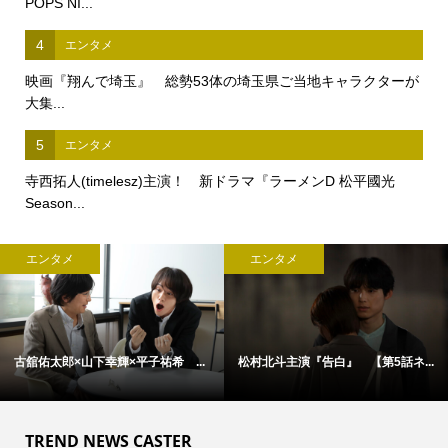
POPS NI...
4
エンタメ
映画『翔んで埼玉』 総勢53体の埼玉県ご当地キャラクターが
大集...
5
エンタメ
寺西拓人(timelesz)主演！ 新ドラマ『ラーメンD 松平國光
Season...
エンタメ
エンタメ
古舘佑太郎×山下幸輝×平子祐希 ...
松村北斗主演『告白』 【第5話ネ...
TREND NEWS CASTER