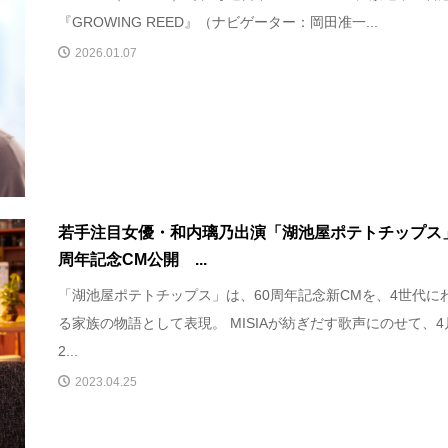
『GROWING REED』（ナビゲーター：岡田准一...
2026.01.07
若手注目女優・和内璃乃出演「湖池屋ポテトチップス」
周年記念CM公開 ...
「湖池屋ポテトチップス」は、60周年記念新CMを、4世代に
る家族の物語として表現。 MISIAが紡ぎだす歌声にのせて、4
2...
2023.04.25