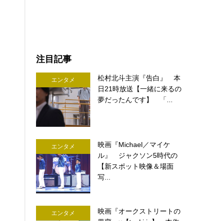
注目記事
松村北斗主演『告白』 本
エンタメ
日21時放送【一緒に来るの
夢だったんです】 「...
映画『Michael／マイケ
エンタメ
ル』 ジャクソン5時代の
【新スポット映像＆場面
写...
映画『オークストリートの
エンタメ