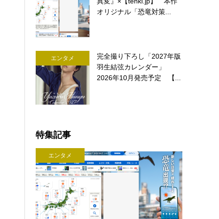
異変』×【tenki.jp】 本作
オリジナル「恐竜対策...
完全撮り下ろし「2027年版
エンタメ
羽生結弦カレンダー」
2026年10月発売予定 【...
特集記事
エンタメ