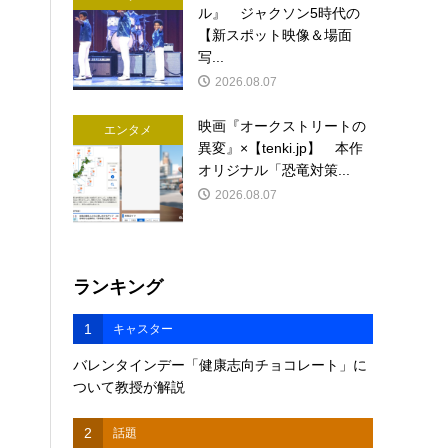
ル』 ジャクソン5時代の
【新スポット映像＆場面
写...
2026.08.07
映画『オークストリートの
エンタメ
異変』×【tenki.jp】 本作
オリジナル「恐竜対策...
2026.08.07
ランキング
1
キャスター
バレンタインデー「健康志向チョコレート」に
ついて教授が解説
2
話題