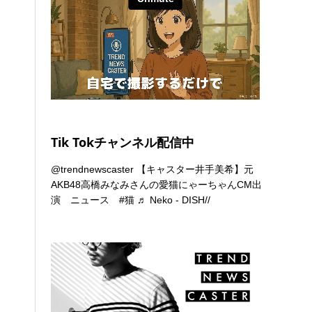
Tik Tokチャンネル配信中
@trendnewscaster
【キャスター井手美希】元
AKB48高橋みなみさんの愛猫にゃーちゃんCM出
演 ニュース
#猫
♬ Neko - DISH//