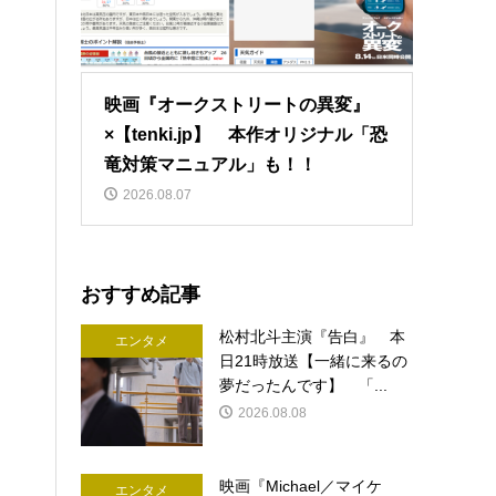
映画『オークストリートの異変』
×【tenki.jp】 本作オリジナル「恐
竜対策マニュアル」も！！
2026.08.07
おすすめ記事
松村北斗主演『告白』 本
エンタメ
日21時放送【一緒に来るの
夢だったんです】 「...
2026.08.08
映画『Michael／マイケ
エンタメ