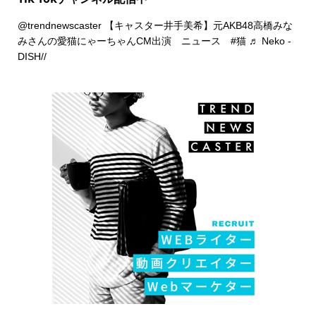
@trendnewscaster
【キャスター井手美希】元AKB48高橋みな
みさんの愛猫にゃーちゃんCM出演 ニュース
#猫
♬ Neko -
DISH//