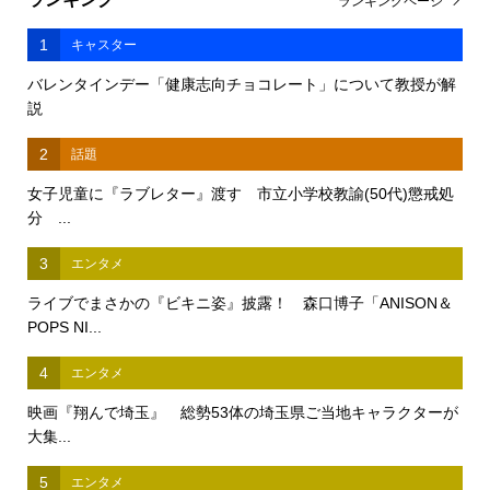
ランキングページ
1
キャスター
バレンタインデー「健康志向チョコレート」について教授が解
説
2
話題
女子児童に『ラブレター』渡す 市立小学校教諭(50代)懲戒処
分 ...
3
エンタメ
ライブでまさかの『ビキニ姿』披露！ 森口博子「ANISON＆
POPS NI...
4
エンタメ
映画『翔んで埼玉』 総勢53体の埼玉県ご当地キャラクターが
大集...
5
エンタメ