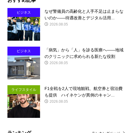
なぜ警備員の高齢化と人手不足は止まらな
ビジネス
いのか――待遇改善とデジタル活用...
2026.08.05
「病気」から「人」を診る医療へ――地域
ビジネス
のクリニックに求められる新たな役割
2026.08.05
F1全戦を2人で現地観戦、航空券と宿泊費
ライフスタイル
も提供 ハイネケンが異例のキャン...
2026.08.05
ランキング