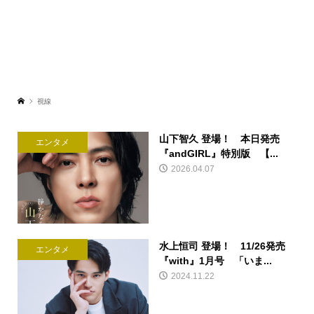
視線
山下智久 登場！ 本日発売
エンタメ
『andGIRL』特別版 【...
2026.04.07
水上恒司 登場！ 11/26発売
エンタメ
『with』1月号 「いま...
2024.11.22