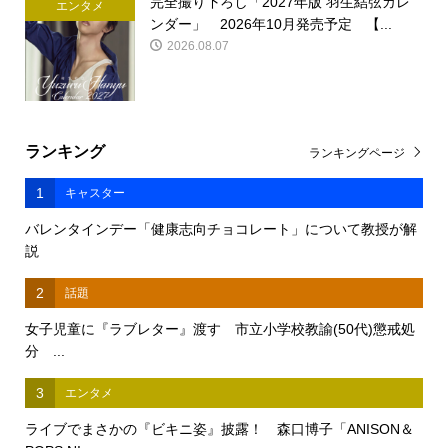
完全撮り下ろし「2027年版 羽生結弦カレ
エンタメ
ンダー」 2026年10月発売予定 【...
2026.08.07
ランキング
ランキングページ
1
キャスター
バレンタインデー「健康志向チョコレート」について教授が解
説
2
話題
女子児童に『ラブレター』渡す 市立小学校教諭(50代)懲戒処
分 ...
3
エンタメ
ライブでまさかの『ビキニ姿』披露！ 森口博子「ANISON＆