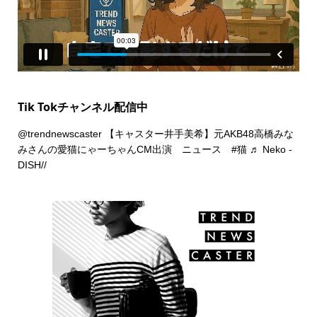
Tik Tokチャンネル配信中
@trendnewscaster
【キャスター井手美希】元AKB48高橋みな
みさんの愛猫にゃーちゃんCM出演 ニュース
#猫
♬ Neko -
DISH//