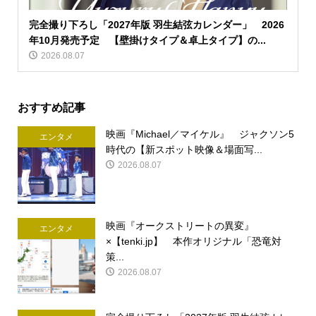
完全撮り下ろし「2027年版 羽生結弦カレンダー」 2026
年10月発売予定 【壁掛けタイプ＆卓上タイプ】の...
2026.08.07
おすすめ記事
映画『Michael／マイケル』 ジャクソン5
エンタメ
時代の【新スポット映像＆場面写...
2026.08.07
映画『オークストリートの異変』
エンタメ
×【tenki.jp】 本作オリジナル「恐竜対
策...
2026.08.07