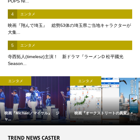
POPS NI...
4
エンタメ
映画『翔んで埼玉』 総勢53体の埼玉県ご当地キャラクターが
大集...
5
エンタメ
寺西拓人(timelesz)主演！ 新ドラマ『ラーメンD 松平國光
Season...
エンタメ
エンタメ
映画『Michael／マイケル』 ジ
映画『オークストリートの異変』×...
ャ...
TREND NEWS CASTER