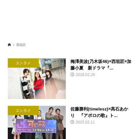
西垣匠
梅澤美波(乃木坂46)×西垣匠×加
エンタメ
藤小夏 新ドラマ『...
2026.02.28
佐藤勝利(timelesz)×髙石あか
エンタメ
り 『アポロの歌』ト...
2025.02.11