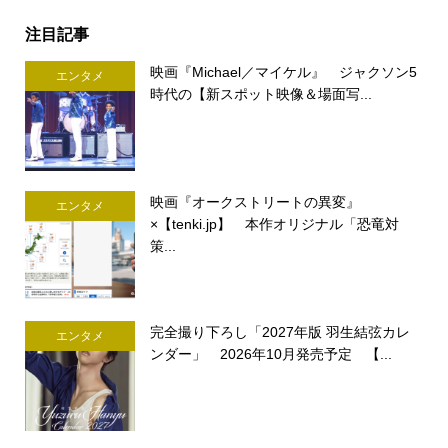
注目記事
映画『Michael／マイケル』 ジャクソン5
エンタメ
時代の【新スポット映像＆場面写...
映画『オークストリートの異変』
エンタメ
×【tenki.jp】 本作オリジナル「恐竜対
策...
完全撮り下ろし「2027年版 羽生結弦カレ
エンタメ
ンダー」 2026年10月発売予定 【...