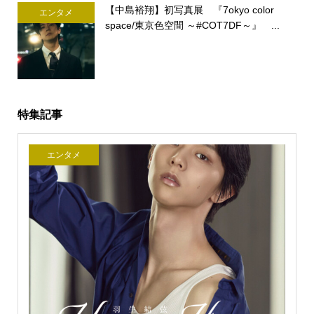
【中島裕翔】初写真展 『7okyo color
エンタメ
space/東京色空間 ～#COT7DF～』 ...
特集記事
エンタメ