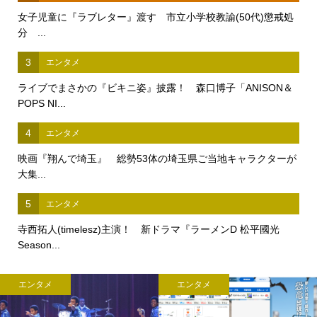
女子児童に『ラブレター』渡す 市立小学校教諭(50代)懲戒処
分 ...
3
エンタメ
ライブでまさかの『ビキニ姿』披露！ 森口博子「ANISON＆
POPS NI...
4
エンタメ
映画『翔んで埼玉』 総勢53体の埼玉県ご当地キャラクターが
大集...
5
エンタメ
寺西拓人(timelesz)主演！ 新ドラマ『ラーメンD 松平國光
Season...
エンタメ
エンタメ