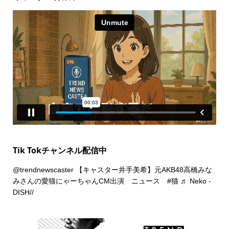
Tik Tokチャンネル配信中
@trendnewscaster
【キャスター井手美希】元AKB48高橋みな
みさんの愛猫にゃーちゃんCM出演 ニュース
#猫
♬ Neko -
DISH//