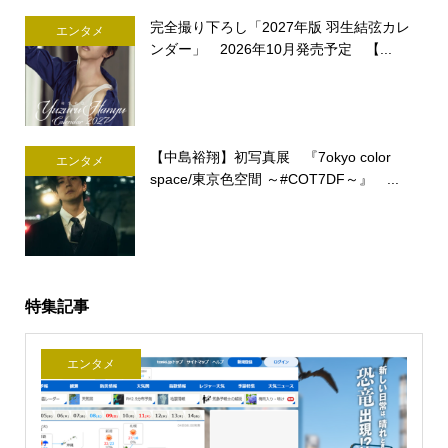
完全撮り下ろし「2027年版 羽生結弦カレ
エンタメ
ンダー」 2026年10月発売予定 【...
【中島裕翔】初写真展 『7okyo color
エンタメ
space/東京色空間 ～#COT7DF～』 ...
特集記事
エンタメ