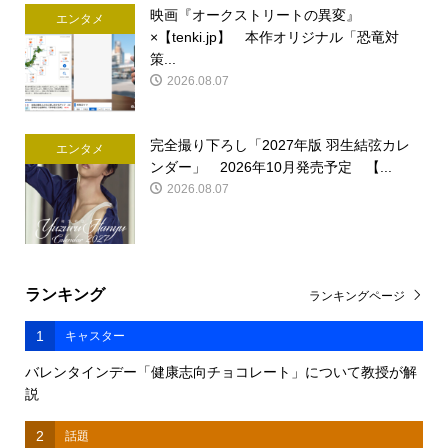
映画『オークストリートの異変』
エンタメ
×【tenki.jp】 本作オリジナル「恐竜対
策...
2026.08.07
完全撮り下ろし「2027年版 羽生結弦カレ
エンタメ
ンダー」 2026年10月発売予定 【...
2026.08.07
ランキング
ランキングページ
1
キャスター
バレンタインデー「健康志向チョコレート」について教授が解
説
2
話題