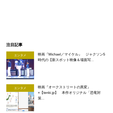
注目記事
映画『Michael／マイケル』 ジャクソン5
エンタメ
時代の【新スポット映像＆場面写...
映画『オークストリートの異変』
エンタメ
×【tenki.jp】 本作オリジナル「恐竜対
策...