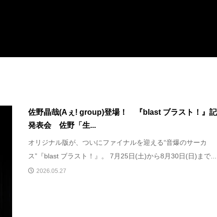
佐野晶哉(Aぇ! group)登場！ 『blast ブラスト！』
発表会 佐野「生...
オリジナル版が、ついにファイナルを迎える“音爆のサーカ
ス”『blast ブラスト！』。 7月25日(土)から8月30日(日)まで...
2026.05.27