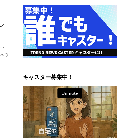
イ
像し
wwウ
キャスター募集中！