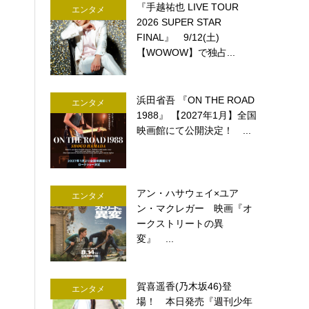
『手越祐也 LIVE TOUR
エンタメ
2026 SUPER STAR
FINAL』 9/12(土)
【WOWOW】で独占...
浜田省吾 『ON THE ROAD
エンタメ
1988』 【2027年1月】全国
映画館にて公開決定！ ...
アン・ハサウェイ×ユア
エンタメ
ン・マクレガー 映画『オ
ークストリートの異
変』 ...
賀喜遥香(乃木坂46)登
エンタメ
場！ 本日発売『週刊少年