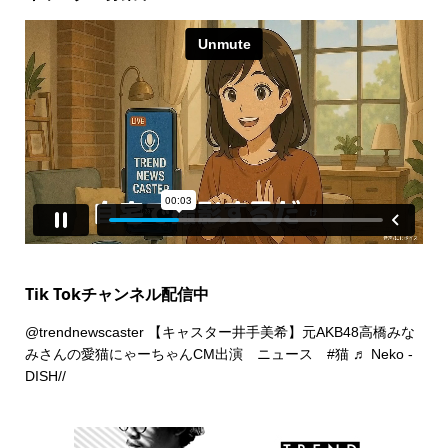
Tik Tokチャンネル配信中
@trendnewscaster
【キャスター井手美希】元AKB48高橋みな
みさんの愛猫にゃーちゃんCM出演 ニュース
#猫
♬ Neko -
DISH//