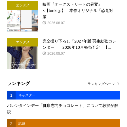
映画『オークストリートの異変』
エンタメ
×【tenki.jp】 本作オリジナル「恐竜対
策...
2026.08.07
完全撮り下ろし「2027年版 羽生結弦カレ
エンタメ
ンダー」 2026年10月発売予定 【...
2026.08.07
ランキング
ランキングページ
1
キャスター
バレンタインデー「健康志向チョコレート」について教授が解
説
2
話題