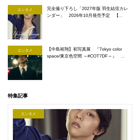
完全撮り下ろし「2027年版 羽生結弦カレ
エンタメ
ンダー」 2026年10月発売予定 【...
【中島裕翔】初写真展 『7okyo color
エンタメ
space/東京色空間 ～#COT7DF～』 ...
特集記事
エンタメ