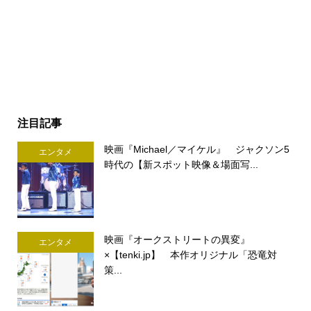
注目記事
映画『Michael／マイケル』 ジャクソン5
エンタメ
時代の【新スポット映像＆場面写...
映画『オークストリートの異変』
エンタメ
×【tenki.jp】 本作オリジナル「恐竜対
策...