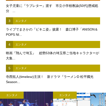
女子児童に『ラブレター』渡す 市立小学校教諭(50代)懲戒処
分 ...
3
エンタメ
ライブでまさかの『ビキニ姿』披露！ 森口博子「ANISON＆
POPS NI...
4
エンタメ
映画『翔んで埼玉』 総勢53体の埼玉県ご当地キャラクターが
大集...
5
エンタメ
寺西拓人(timelesz)主演！ 新ドラマ『ラーメンD 松平國光
Season...
エンタメ
エンタメ