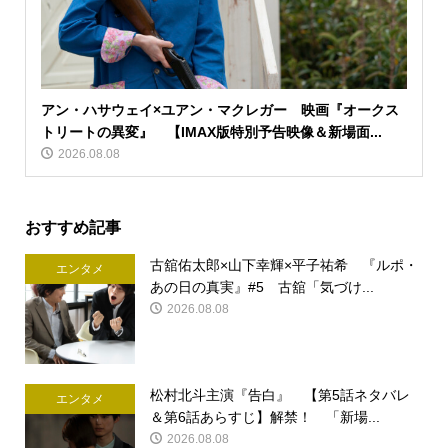
アン・ハサウェイ×ユアン・マクレガー 映画『オークス
トリートの異変』 【IMAX版特別予告映像＆新場面...
2026.08.08
おすすめ記事
古舘佑太郎×山下幸輝×平子祐希 『ルポ・
エンタメ
あの日の真実』#5 古舘「気づけ...
2026.08.08
松村北斗主演『告白』 【第5話ネタバレ
エンタメ
＆第6話あらすじ】解禁！ 「新場...
2026.08.08