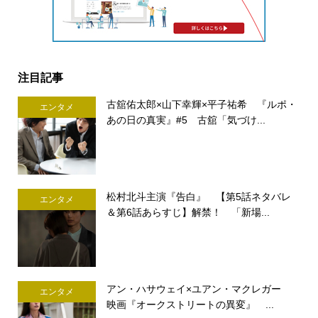
注目記事
古舘佑太郎×山下幸輝×平子祐希 『ルポ・
エンタメ
あの日の真実』#5 古舘「気づけ...
松村北斗主演『告白』 【第5話ネタバレ
エンタメ
＆第6話あらすじ】解禁！ 「新場...
アン・ハサウェイ×ユアン・マクレガー
エンタメ
映画『オークストリートの異変』 ...