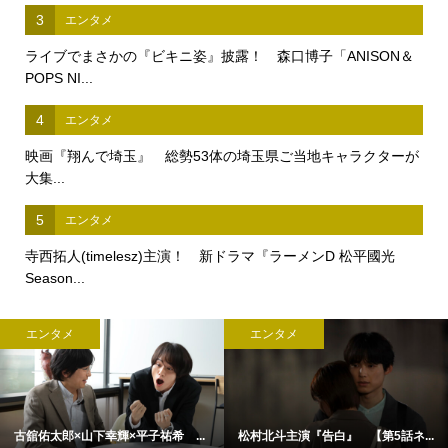
3
エンタメ
ライブでまさかの『ビキニ姿』披露！ 森口博子「ANISON＆
POPS NI...
4
エンタメ
映画『翔んで埼玉』 総勢53体の埼玉県ご当地キャラクターが
大集...
5
エンタメ
寺西拓人(timelesz)主演！ 新ドラマ『ラーメンD 松平國光
Season...
エンタメ
エンタメ
古舘佑太郎×山下幸輝×平子祐希 ...
松村北斗主演『告白』 【第5話ネ...