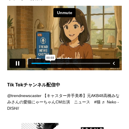
Tik Tokチャンネル配信中
@trendnewscaster
【キャスター井手美希】元AKB48高橋みな
みさんの愛猫にゃーちゃんCM出演 ニュース
#猫
♬ Neko -
DISH//