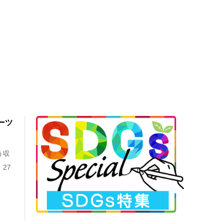
ーツ
う収
27