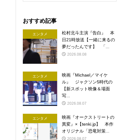
おすすめ記事
松村北斗主演『告白』 本
エンタメ
日21時放送【一緒に来るの
夢だったんです】 「...
2026.08.08
映画『Michael／マイケ
エンタメ
ル』 ジャクソン5時代の
【新スポット映像＆場面
写...
2026.08.07
映画『オークストリートの
エンタメ
異変』×【tenki.jp】 本作
オリジナル「恐竜対策...
2026.08.07