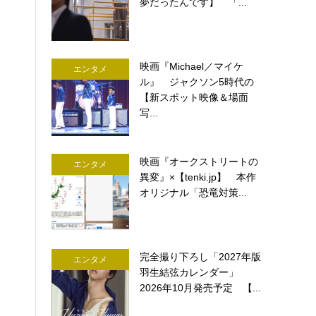
夢だったんです】 「...
映画『Michael／マイケ
エンタメ
ル』 ジャクソン5時代の
【新スポット映像＆場面
写...
映画『オークストリートの
エンタメ
異変』×【tenki.jp】 本作
オリジナル「恐竜対策...
完全撮り下ろし「2027年版
エンタメ
羽生結弦カレンダー」
2026年10月発売予定 【...