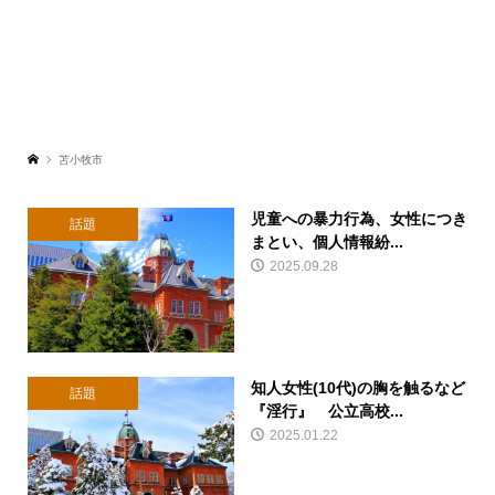
苫小牧市
児童への暴力行為、女性につき
話題
まとい、個人情報紛...
2025.09.28
知人女性(10代)の胸を触るなど
話題
『淫行』 公立高校...
2025.01.22