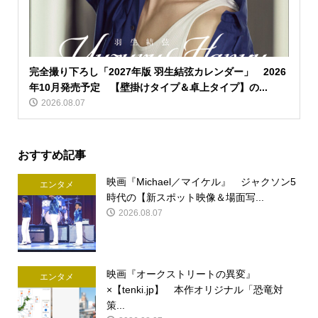
完全撮り下ろし「2027年版 羽生結弦カレンダー」 2026
年10月発売予定 【壁掛けタイプ＆卓上タイプ】の...
2026.08.07
おすすめ記事
映画『Michael／マイケル』 ジャクソン5
エンタメ
時代の【新スポット映像＆場面写...
2026.08.07
映画『オークストリートの異変』
エンタメ
×【tenki.jp】 本作オリジナル「恐竜対
策...