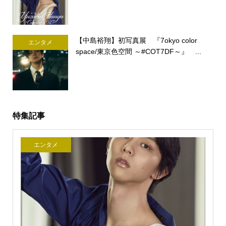
【中島裕翔】初写真展 『7okyo color
エンタメ
space/東京色空間 ～#COT7DF～』 ...
特集記事
エンタメ