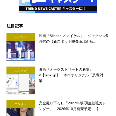
注目記事
映画『Michael／マイケル』 ジャクソン5
エンタメ
時代の【新スポット映像＆場面写...
映画『オークストリートの異変』
エンタメ
×【tenki.jp】 本作オリジナル「恐竜対
策...
完全撮り下ろし「2027年版 羽生結弦カレ
エンタメ
ンダー」 2026年10月発売予定 【...