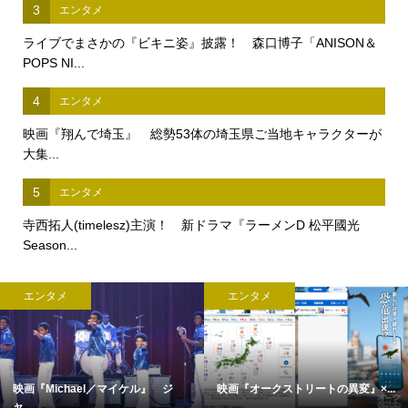
3
エンタメ
ライブでまさかの『ビキニ姿』披露！ 森口博子「ANISON＆
POPS NI...
4
エンタメ
映画『翔んで埼玉』 総勢53体の埼玉県ご当地キャラクターが
大集...
5
エンタメ
寺西拓人(timelesz)主演！ 新ドラマ『ラーメンD 松平國光
Season...
エンタメ
エンタメ
映画『オークストリートの異変』×...
完全撮り下ろし「2027年版 羽生結.