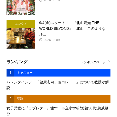
2026.08.10
9/4(金)スタート！ 『北山宏光 THE
エンタメ
WORLD BEYOND』 北山「このような
形...
2026.08.09
ランキング
ランキングページ
1
キャスター
バレンタインデー「健康志向チョコレート」について教授が解
説
2
話題
女子児童に『ラブレター』渡す 市立小学校教諭(50代)懲戒処
分 ...