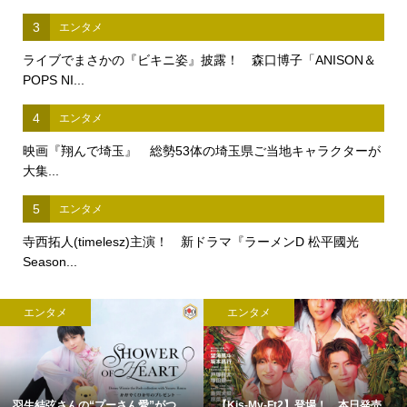
3
エンタメ
ライブでまさかの『ビキニ姿』披露！ 森口博子「ANISON＆
POPS NI...
4
エンタメ
映画『翔んで埼玉』 総勢53体の埼玉県ご当地キャラクターが
大集...
5
エンタメ
寺西拓人(timelesz)主演！ 新ドラマ『ラーメンD 松平國光
Season...
エンタメ
エンタメ
羽生結弦さんの“プーさん愛”がつ...
【Kis-My-Ft2】登場！ 本日発売...