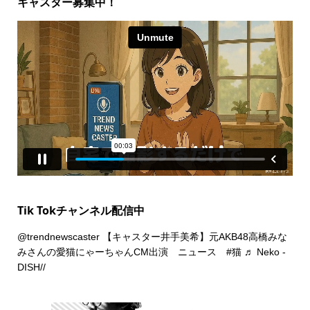
キャスター募集中！
Tik Tokチャンネル配信中
@trendnewscaster
【キャスター井手美希】元AKB48高橋みな
みさんの愛猫にゃーちゃんCM出演 ニュース
#猫
♬ Neko -
DISH//