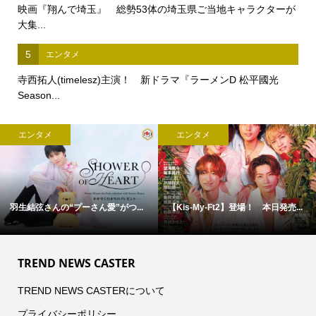
映画『翔んで埼玉』 総勢53体の埼玉県ご当地キャラクターが
大集...
5
エンタメ
寺西拓人(timelesz)主演！ 新ドラマ『ラーメンD 松平國光
Season...
エンタメ
エンタメ
羽生結弦さんの“プーさん愛”がつ...
【Kis-My-Ft2】登場！ 本日発売...
TREND NEWS CASTER
TREND NEWS CASTERについて
プライバシーポリシー