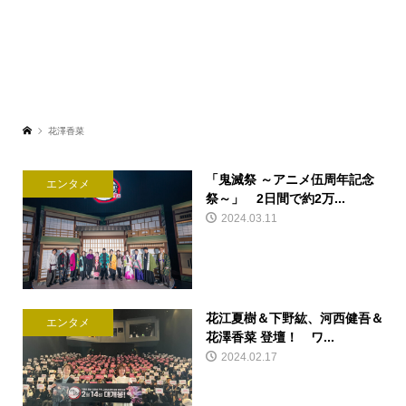
花澤香菜
「鬼滅祭 ～アニメ伍周年記念
エンタメ
祭～」 2日間で約2万...
2024.03.11
花江夏樹＆下野紘、河西健吾＆
エンタメ
花澤香菜 登壇！ ワ...
2024.02.17