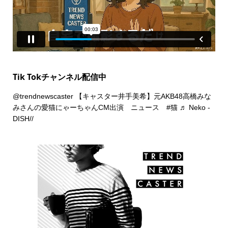
Tik Tokチャンネル配信中
@trendnewscaster
【キャスター井手美希】元AKB48高橋みな
みさんの愛猫にゃーちゃんCM出演 ニュース
#猫
♬ Neko -
DISH//