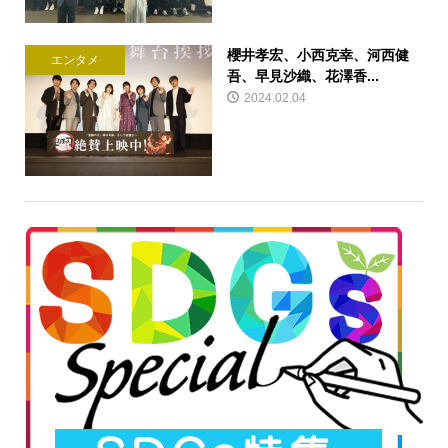
櫻井孝宏、小西克幸、河西健
エンタメ
吾、早見沙織、花澤香...
2024.02.04