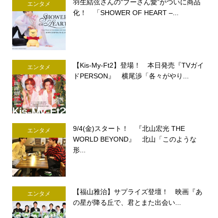
羽生結弦さんの“プーさん愛”がついに商品
エンタメ
化！ 「SHOWER OF HEART –...
【Kis-My-Ft2】登場！ 本日発売『TVガイ
エンタメ
ドPERSON』 横尾渉「各々がやり...
9/4(金)スタート！ 『北山宏光 THE
エンタメ
WORLD BEYOND』 北山「このような
形...
【福山雅治】サプライズ登壇！ 映画『あ
エンタメ
の星が降る丘で、君とまた出会い...