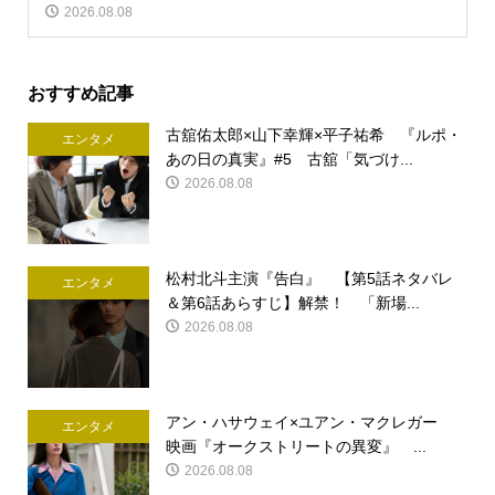
2026.08.08
おすすめ記事
古舘佑太郎×山下幸輝×平子祐希 『ルポ・
エンタメ
あの日の真実』#5 古舘「気づけ...
2026.08.08
松村北斗主演『告白』 【第5話ネタバレ
エンタメ
＆第6話あらすじ】解禁！ 「新場...
2026.08.08
アン・ハサウェイ×ユアン・マクレガー
エンタメ
映画『オークストリートの異変』 ...
2026.08.08