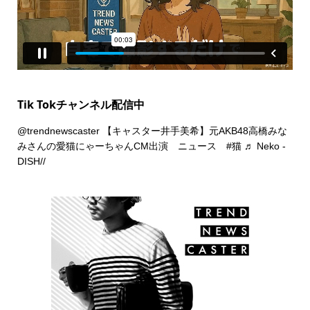
Tik Tokチャンネル配信中
@trendnewscaster
【キャスター井手美希】元AKB48高橋みな
みさんの愛猫にゃーちゃんCM出演 ニュース
#猫
♬ Neko -
DISH//