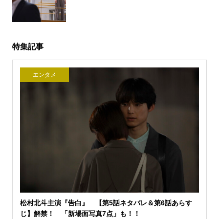
特集記事
エンタメ
松村北斗主演『告白』 【第5話ネタバレ＆第6話あらす
じ】解禁！ 「新場面写真7点」も！！