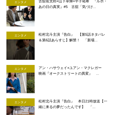
古舘佑太郎×山下幸輝×平子祐希 『ルポ・
エンタメ
あの日の真実』#5 古舘「気づけ...
松村北斗主演『告白』 【第5話ネタバレ
エンタメ
＆第6話あらすじ】解禁！ 「新場...
アン・ハサウェイ×ユアン・マクレガー
エンタメ
映画『オークストリートの異変』 ...
松村北斗主演『告白』 本日21時放送【一
エンタメ
緒に来るの夢だったんです】 「...