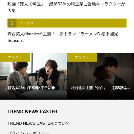
映画『翔んで埼玉』 総勢53体の埼玉県ご当地キャラクターが
大集...
5
エンタメ
寺西拓人(timelesz)主演！ 新ドラマ『ラーメンD 松平國光
Season...
エンタメ
エンタメ
古舘佑太郎×山下幸輝×平子祐希 ...
松村北斗主演『告白』 【第5話ネ...
TREND NEWS CASTER
TREND NEWS CASTERについて
プライバシーポリシー