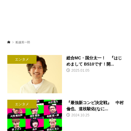
船越英一郎
総合MC・国分太一！ 『はじ
エンタメ
めまして BS10です！開...
2025.01.05
『最強新コンビ決定戦』 中村
エンタメ
倫也、道枝駿佑(なに...
2024.10.25