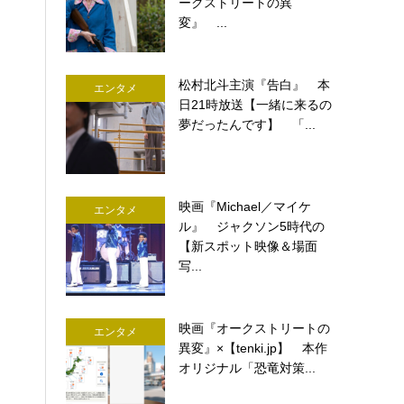
ークストリートの異
変』 ...
松村北斗主演『告白』 本
エンタメ
日21時放送【一緒に来るの
夢だったんです】 「...
映画『Michael／マイケ
エンタメ
ル』 ジャクソン5時代の
【新スポット映像＆場面
写...
映画『オークストリートの
エンタメ
異変』×【tenki.jp】 本作
オリジナル「恐竜対策...