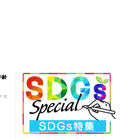
年齢
 マ