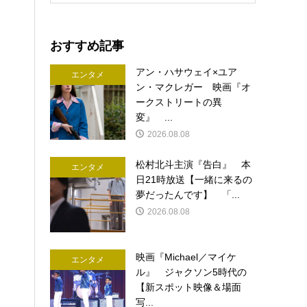
おすすめ記事
アン・ハサウェイ×ユア
エンタメ
ン・マクレガー 映画『オ
ークストリートの異
変』 ...
2026.08.08
松村北斗主演『告白』 本
エンタメ
日21時放送【一緒に来るの
夢だったんです】 「...
2026.08.08
映画『Michael／マイケ
エンタメ
ル』 ジャクソン5時代の
【新スポット映像＆場面
写...