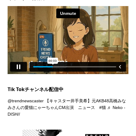
Tik Tokチャンネル配信中
@trendnewscaster
【キャスター井手美希】元AKB48高橋みな
みさんの愛猫にゃーちゃんCM出演 ニュース
#猫
♬ Neko -
DISH//