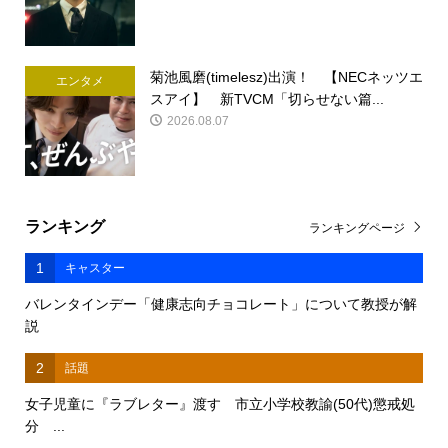
菊池風磨(timelesz)出演！ 【NECネッツエ
エンタメ
スアイ】 新TVCM「切らせない篇...
2026.08.07
ランキング
ランキングページ
1
キャスター
バレンタインデー「健康志向チョコレート」について教授が解
説
2
話題
女子児童に『ラブレター』渡す 市立小学校教諭(50代)懲戒処
分 ...