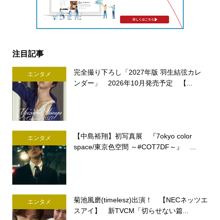
注目記事
完全撮り下ろし「2027年版 羽生結弦カレ
エンタメ
ンダー」 2026年10月発売予定 【...
【中島裕翔】初写真展 『7okyo color
エンタメ
space/東京色空間 ～#COT7DF～』 ...
菊池風磨(timelesz)出演！ 【NECネッツエ
エンタメ
スアイ】 新TVCM「切らせない篇...