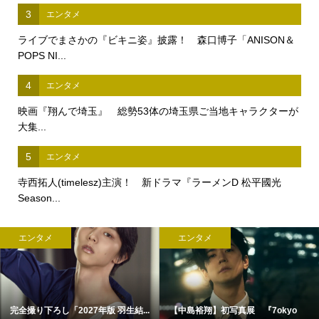
3
エンタメ
ライブでまさかの『ビキニ姿』披露！ 森口博子「ANISON＆
POPS NI...
4
エンタメ
映画『翔んで埼玉』 総勢53体の埼玉県ご当地キャラクターが
大集...
5
エンタメ
寺西拓人(timelesz)主演！ 新ドラマ『ラーメンD 松平國光
Season...
エンタメ
エンタメ
完全撮り下ろし「2027年版 羽生結...
【中島裕翔】初写真展 『7okyo