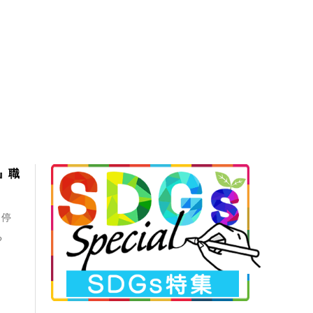
』職
、停
る