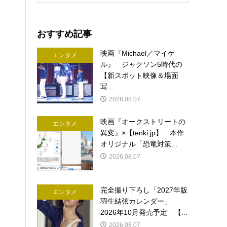
おすすめ記事
映画『Michael／マイケ
エンタメ
ル』 ジャクソン5時代の
【新スポット映像＆場面
写...
2026.08.07
映画『オークストリートの
エンタメ
異変』×【tenki.jp】 本作
オリジナル「恐竜対策...
2026.08.07
完全撮り下ろし「2027年版
エンタメ
羽生結弦カレンダー」
2026年10月発売予定 【...
2026.08.07