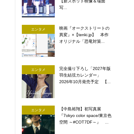
【新スポット映像＆場面
写...
映画『オークストリートの
エンタメ
異変』×【tenki.jp】 本作
オリジナル「恐竜対策...
完全撮り下ろし「2027年版
エンタメ
羽生結弦カレンダー」
2026年10月発売予定 【...
【中島裕翔】初写真展
エンタメ
『7okyo color space/東京色
空間 ～#COT7DF～』 ...