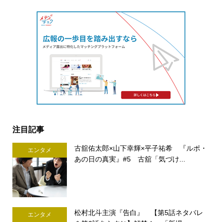
注目記事
古舘佑太郎×山下幸輝×平子祐希 『ルポ・
エンタメ
あの日の真実』#5 古舘「気づけ...
松村北斗主演『告白』 【第5話ネタバレ
エンタメ