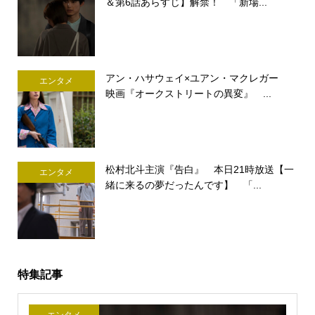
＆第6話あらすじ】解禁！ 「新場...
アン・ハサウェイ×ユアン・マクレガー
エンタメ
映画『オークストリートの異変』 ...
松村北斗主演『告白』 本日21時放送【一
エンタメ
緒に来るの夢だったんです】 「...
特集記事