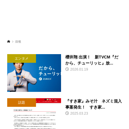
目視
櫻井翔 出演！ 新TVCM『だ
エンタメ
から、チューリッヒ』放...
2026.01.19
『すき家』みそ汁 ネズミ混入
話題
事案発生！ すき家...
2025.03.23