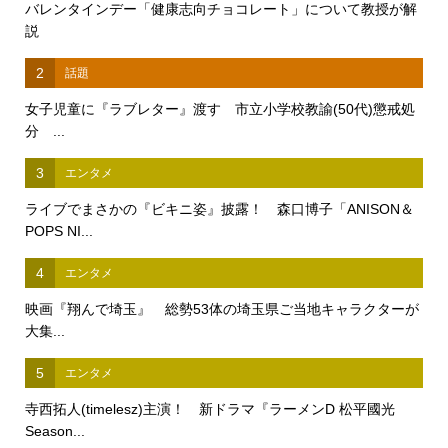
バレンタインデー「健康志向チョコレート」について教授が解
説
2
話題
女子児童に『ラブレター』渡す 市立小学校教諭(50代)懲戒処
分 ...
3
エンタメ
ライブでまさかの『ビキニ姿』披露！ 森口博子「ANISON＆
POPS NI...
4
エンタメ
映画『翔んで埼玉』 総勢53体の埼玉県ご当地キャラクターが
大集...
5
エンタメ
寺西拓人(timelesz)主演！ 新ドラマ『ラーメンD 松平國光
Season...