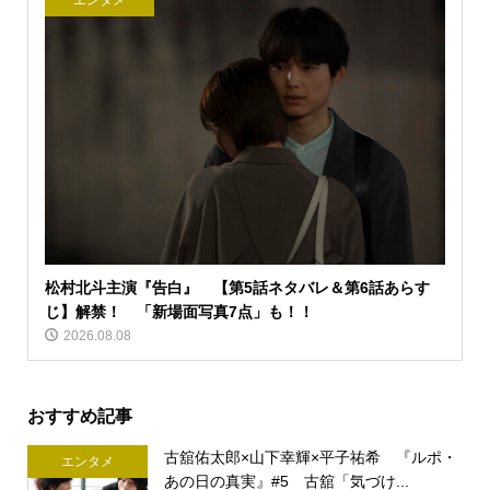
エンタメ
松村北斗主演『告白』 【第5話ネタバレ＆第6話あらす
じ】解禁！ 「新場面写真7点」も！！
2026.08.08
おすすめ記事
古舘佑太郎×山下幸輝×平子祐希 『ルポ・
エンタメ
あの日の真実』#5 古舘「気づけ...