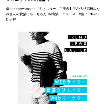
@trendnewscaster
【キャスター井手美希】元AKB48高橋みな
みさんの愛猫にゃーちゃんCM出演 ニュース
#猫
♬ Neko -
DISH//