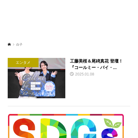
白子
工藤美桜＆尾碕真花 登壇！
エンタメ
『コールミー・バイ・...
2025.01.08