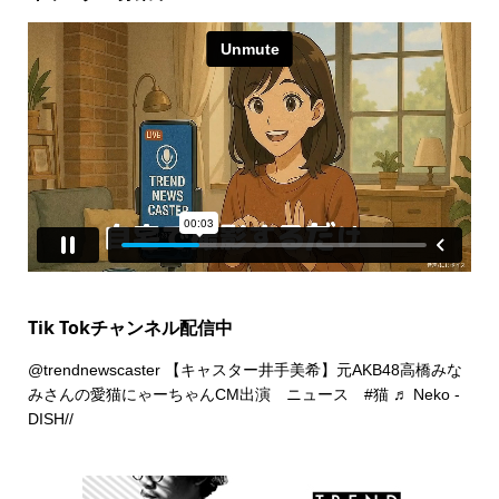
Tik Tokチャンネル配信中
@trendnewscaster
【キャスター井手美希】元AKB48高橋みな
みさんの愛猫にゃーちゃんCM出演 ニュース
#猫
♬ Neko -
DISH//