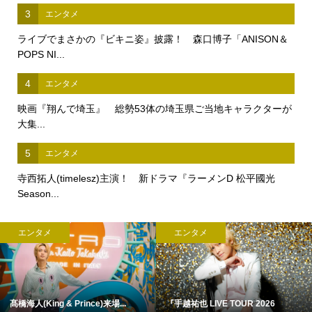
3
エンタメ
ライブでまさかの『ビキニ姿』披露！ 森口博子「ANISON＆
POPS NI...
4
エンタメ
映画『翔んで埼玉』 総勢53体の埼玉県ご当地キャラクターが
大集...
5
エンタメ
寺西拓人(timelesz)主演！ 新ドラマ『ラーメンD 松平國光
Season...
エンタメ
エンタメ
髙橋海人(King & Prince)来場...
『手越祐也 LIVE TOUR 2026