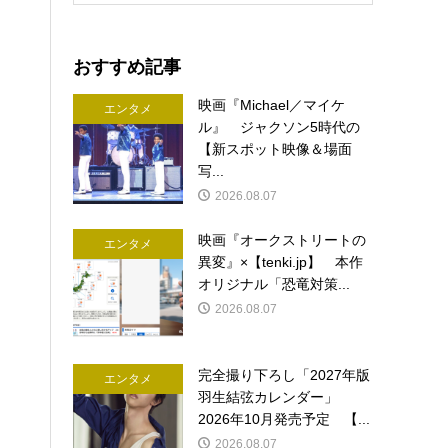
おすすめ記事
映画『Michael／マイケ
エンタメ
ル』 ジャクソン5時代の
【新スポット映像＆場面
写...
2026.08.07
映画『オークストリートの
エンタメ
異変』×【tenki.jp】 本作
オリジナル「恐竜対策...
2026.08.07
完全撮り下ろし「2027年版
エンタメ
羽生結弦カレンダー」
2026年10月発売予定 【...
2026.08.07