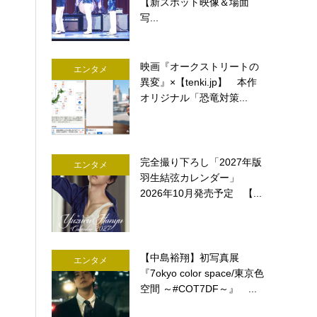
【新スポット映像＆場面
写...
映画『オークストリートの
エンタメ
異変』×【tenki.jp】 本作
オリジナル「恐竜対策...
完全撮り下ろし「2027年版
エンタメ
羽生結弦カレンダー」
2026年10月発売予定 【...
【中島裕翔】初写真展
エンタメ
『7okyo color space/東京色
空間 ～#COT7DF～』 ...