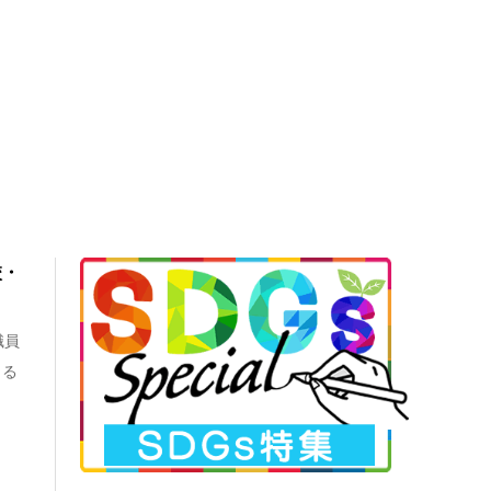
校・
職員
よる