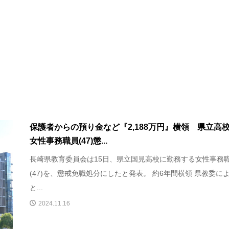
保護者からの預り金など『2,188万円』横領 県立高
女性事務職員(47)懲...
長崎県教育委員会は15日、県立国見高校に勤務する女性事務
(47)を、懲戒免職処分にしたと発表。 約6年間横領 県教委に
と...
2024.11.16