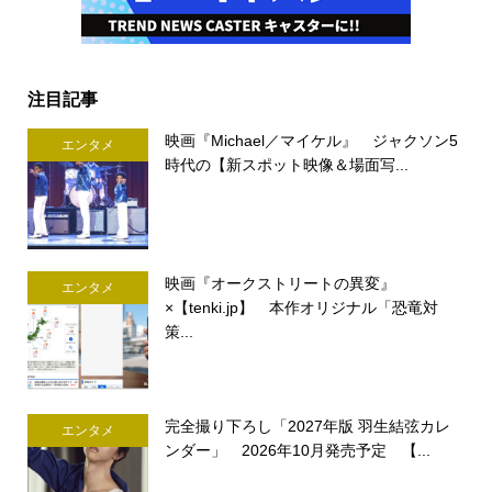
注目記事
映画『Michael／マイケル』 ジャクソン5
エンタメ
時代の【新スポット映像＆場面写...
映画『オークストリートの異変』
エンタメ
×【tenki.jp】 本作オリジナル「恐竜対
策...
完全撮り下ろし「2027年版 羽生結弦カレ
エンタメ
ンダー」 2026年10月発売予定 【...