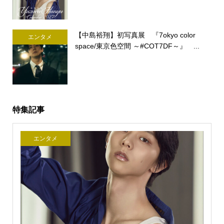
【中島裕翔】初写真展 『7okyo color
エンタメ
space/東京色空間 ～#COT7DF～』 ...
特集記事
エンタメ