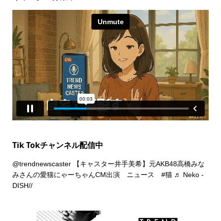
Tik Tokチャンネル配信中
@trendnewscaster
【キャスター井手美希】元AKB48高橋みな
みさんの愛猫にゃーちゃんCM出演 ニュース
#猫
♬ Neko -
DISH//