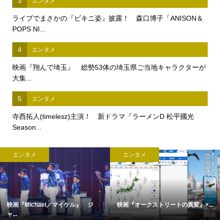
3
エンタメ
ライブでまさかの『ビキニ姿』披露！ 森口博子「ANISON＆
POPS NI...
4
エンタメ
映画『翔んで埼玉』 総勢53体の埼玉県ご当地キャラクターが
大集...
5
エンタメ
寺西拓人(timelesz)主演！ 新ドラマ『ラーメンD 松平國光
Season...
エンタメ
エンタメ
映画『Michael／マイケル』 ジ
映画『オークストリートの異変』×...
ャ...