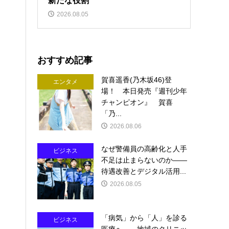
新たな役割
2026.08.05
おすすめ記事
賀喜遥香(乃木坂46)登
エンタメ
場！ 本日発売『週刊少年
チャンピオン』 賀喜
「乃...
2026.08.06
なぜ警備員の高齢化と人手
ビジネス
不足は止まらないのか――
待遇改善とデジタル活用...
2026.08.05
「病気」から「人」を診る
ビジネス