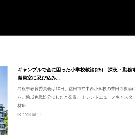
ギャンブルで金に困った小学校教諭(25) 深夜・勤務
職員室に忍び込み...
島根県教育委員会は10日、益田市立中西小学校の豊田力教諭(2
を、懲戒免職処分にしたと発表。 トレンドニュースキャスタ
材班...
2024.06.11