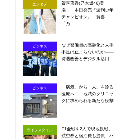
賀喜遥香(乃木坂46)登
エンタメ
場！ 本日発売『週刊少年
チャンピオン』 賀喜
「乃...
なぜ警備員の高齢化と人手
ビジネス
不足は止まらないのか――
待遇改善とデジタル活用...
「病気」から「人」を診る
ビジネス
医療へ――地域のクリニッ
クに求められる新たな役割
F1全戦を2人で現地観戦、
ライフスタイル
航空券と宿泊費も提供 ハ