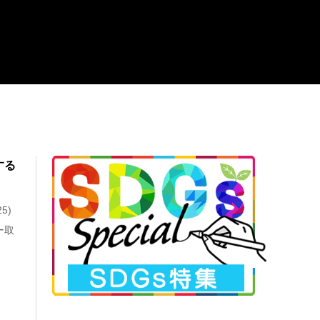
する
5)
ー取