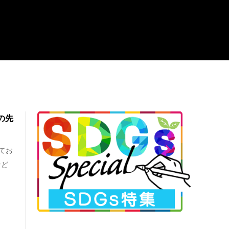
の先
てお
など