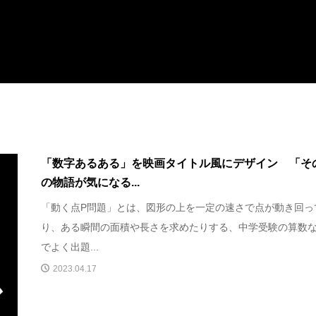
「数字あるある」を映画タイトル風にデザイン 「そ
の物語が気になる...
「動く点P問題」とは、図形の上を一定の速さで点が動き回っ
り、ある瞬間の面積や長さを求めたりする、中学受験の算数
でよく出題...
2023.04.17