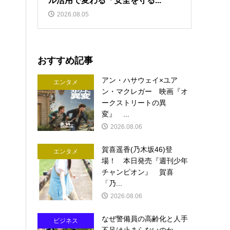
ル活用で変わる「安全を守る...
2026.08.05
おすすめ記事
アン・ハサウェイ×ユア
エンタメ
ン・マクレガー 映画『オ
ークストリートの異
変』 ...
2026.08.06
賀喜遥香(乃木坂46)登
エンタメ
場！ 本日発売『週刊少年
チャンピオン』 賀喜
「乃...
2026.08.06
なぜ警備員の高齢化と人手
ビジネス