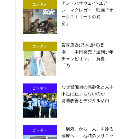
アン・ハサウェイ×ユア
エンタメ
ン・マクレガー 映画『オ
ークストリートの異
変』 ...
賀喜遥香(乃木坂46)登
エンタメ
場！ 本日発売『週刊少年
チャンピオン』 賀喜
「乃...
なぜ警備員の高齢化と人手
ビジネス
不足は止まらないのか――
待遇改善とデジタル活用...
「病気」から「人」を診る
ビジネス
医療へ――地域のクリニッ