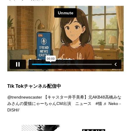
Tik Tokチャンネル配信中
@trendnewscaster
【キャスター井手美希】元AKB48高橋みな
みさんの愛猫にゃーちゃんCM出演 ニュース
#猫
♬ Neko -
DISH//