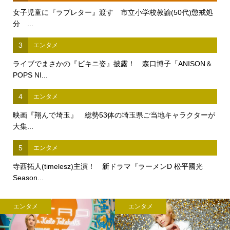
女子児童に『ラブレター』渡す 市立小学校教諭(50代)懲戒処
分 ...
3
エンタメ
ライブでまさかの『ビキニ姿』披露！ 森口博子「ANISON＆
POPS NI...
4
エンタメ
映画『翔んで埼玉』 総勢53体の埼玉県ご当地キャラクターが
大集...
5
エンタメ
寺西拓人(timelesz)主演！ 新ドラマ『ラーメンD 松平國光
Season...
エンタメ
エンタメ