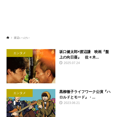
渡辺いっけい
坂口健太郎×渡辺謙 映画『盤
エンタメ
上の向日葵』 佐々木...
2025.07.24
黒柳徹子ライフワーク公演『ハ
エンタメ
ロルドとモード』・...
2023.06.21