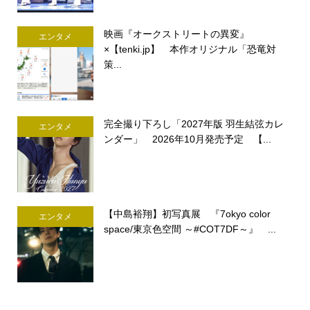
映画『オークストリートの異変』
エンタメ
×【tenki.jp】 本作オリジナル「恐竜対
策...
完全撮り下ろし「2027年版 羽生結弦カレ
エンタメ
ンダー」 2026年10月発売予定 【...
【中島裕翔】初写真展 『7okyo color
エンタメ
space/東京色空間 ～#COT7DF～』 ...