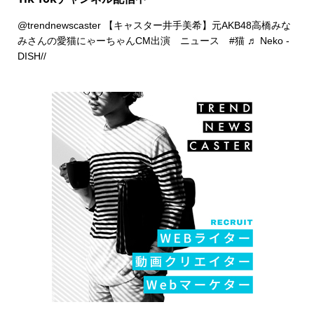
@trendnewscaster
【キャスター井手美希】元AKB48高橋みな
みさんの愛猫にゃーちゃんCM出演 ニュース
#猫
♬ Neko -
DISH//