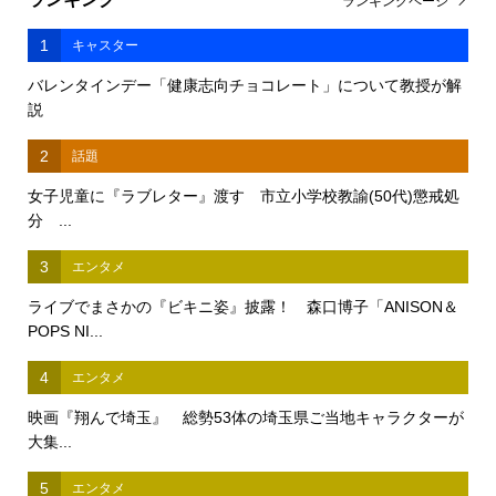
ランキングページ
1
キャスター
バレンタインデー「健康志向チョコレート」について教授が解
説
2
話題
女子児童に『ラブレター』渡す 市立小学校教諭(50代)懲戒処
分 ...
3
エンタメ
ライブでまさかの『ビキニ姿』披露！ 森口博子「ANISON＆
POPS NI...
4
エンタメ
映画『翔んで埼玉』 総勢53体の埼玉県ご当地キャラクターが
大集...
5
エンタメ