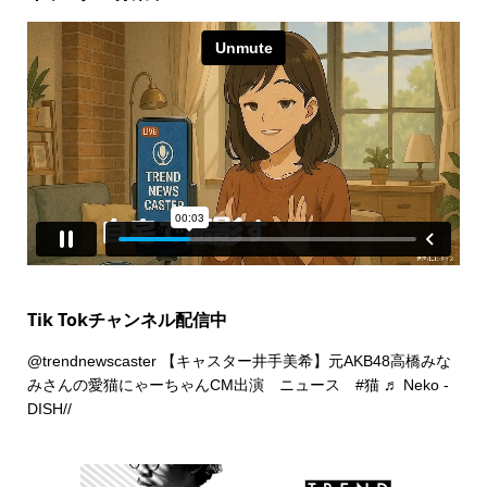
Tik Tokチャンネル配信中
@trendnewscaster
【キャスター井手美希】元AKB48高橋みな
みさんの愛猫にゃーちゃんCM出演 ニュース
#猫
♬ Neko -
DISH//