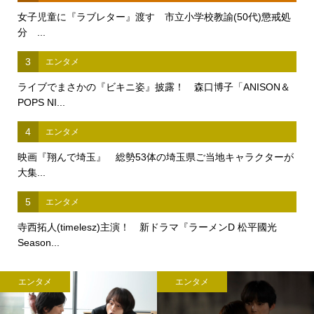
女子児童に『ラブレター』渡す 市立小学校教諭(50代)懲戒処
分 ...
3
エンタメ
ライブでまさかの『ビキニ姿』披露！ 森口博子「ANISON＆
POPS NI...
4
エンタメ
映画『翔んで埼玉』 総勢53体の埼玉県ご当地キャラクターが
大集...
5
エンタメ
寺西拓人(timelesz)主演！ 新ドラマ『ラーメンD 松平國光
Season...
エンタメ
エンタメ