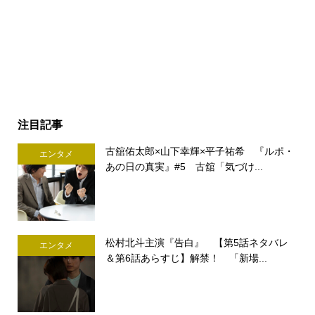
注目記事
古舘佑太郎×山下幸輝×平子祐希 『ルポ・
エンタメ
あの日の真実』#5 古舘「気づけ...
松村北斗主演『告白』 【第5話ネタバレ
エンタメ
＆第6話あらすじ】解禁！ 「新場...