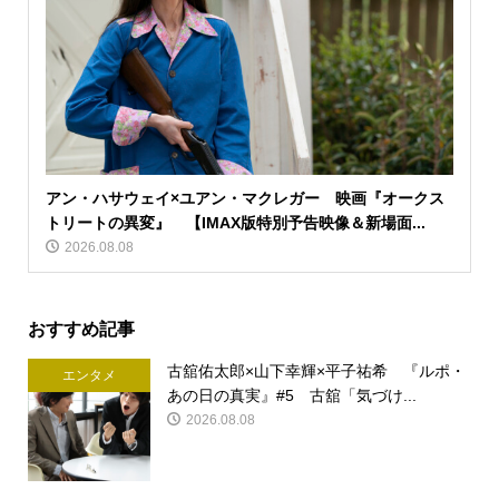
アン・ハサウェイ×ユアン・マクレガー 映画『オークス
トリートの異変』 【IMAX版特別予告映像＆新場面...
2026.08.08
おすすめ記事
古舘佑太郎×山下幸輝×平子祐希 『ルポ・
エンタメ
あの日の真実』#5 古舘「気づけ...
2026.08.08