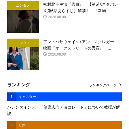
松村北斗主演『告白』 【第5話ネタバレ
エンタメ
＆第6話あらすじ】解禁！ 「新場...
2026.08.08
アン・ハサウェイ×ユアン・マクレガー
エンタメ
映画『オークストリートの異変』 ...
2026.08.08
ランキング
ランキングページ
1
キャスター
バレンタインデー「健康志向チョコレート」について教授が解
説
2
話題