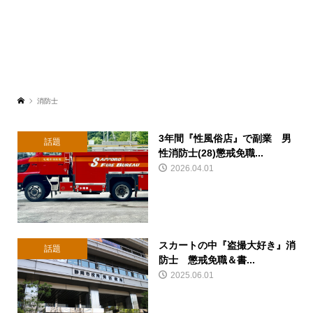
消防士
3年間『性風俗店』で副業 男
話題
性消防士(28)懲戒免職...
2026.04.01
スカートの中『盗撮大好き』消
話題
防士 懲戒免職＆書...
2025.06.01