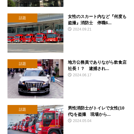
女性のスカート内など『何度も
話題
盗撮』消防士 停職6...
2024.09.21
地方公務員でありながら飲食店
話題
社長！？ 逮捕され...
2024.06.17
男性消防士がトイレで女性(10
話題
代)を盗撮 現場から...
2024.05.04