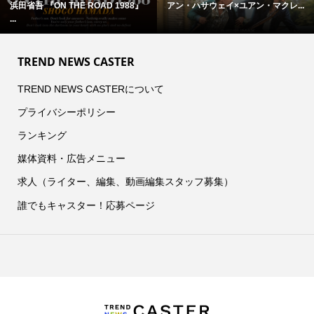
サウェイ×ユアン・マクレ...
賀喜遥香(乃木坂46)登場！ 本日...
なぜ警備
TREND NEWS CASTER
TREND NEWS CASTERについて
プライバシーポリシー
ランキング
媒体資料・広告メニュー
求人（ライター、編集、動画編集スタッフ募集）
誰でもキャスター！応募ページ