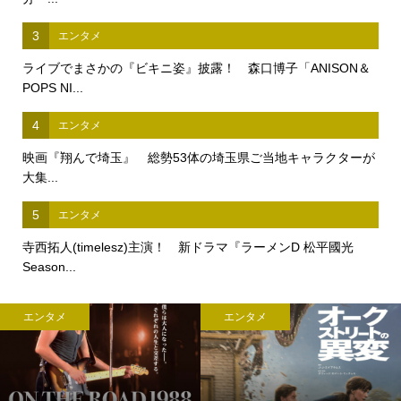
3
エンタメ
ライブでまさかの『ビキニ姿』披露！ 森口博子「ANISON＆
POPS NI...
4
エンタメ
映画『翔んで埼玉』 総勢53体の埼玉県ご当地キャラクターが
大集...
5
エンタメ
寺西拓人(timelesz)主演！ 新ドラマ『ラーメンD 松平國光
Season...
タメ
エンタメ
ビジ