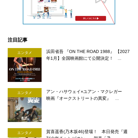
注目記事
浜田省吾 『ON THE ROAD 1988』 【2027
エンタメ
年1月】全国映画館にて公開決定！ ...
アン・ハサウェイ×ユアン・マクレガー
エンタメ
映画『オークストリートの異変』 ...
賀喜遥香(乃木坂46)登場！ 本日発売『週
エンタメ