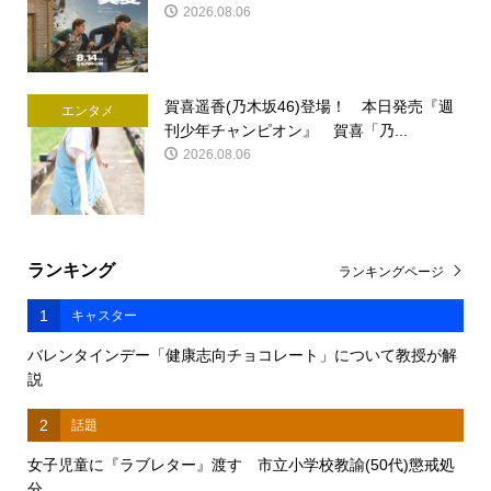
2026.08.06
賀喜遥香(乃木坂46)登場！ 本日発売『週
エンタメ
刊少年チャンピオン』 賀喜「乃...
2026.08.06
ランキング
ランキングページ
1
キャスター
バレンタインデー「健康志向チョコレート」について教授が解
説
2
話題
女子児童に『ラブレター』渡す 市立小学校教諭(50代)懲戒処
分 ...